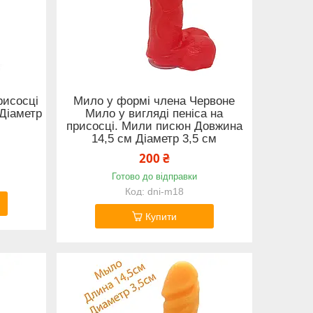
рисосці
Мило у формі члена Червоне
Діаметр
Мило у вигляді пеніса на
присосці. Мили писюн Довжина
14,5 см Діаметр 3,5 см
200 ₴
Готово до відправки
dni-m18
Купити