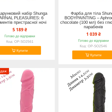
арунковий набір Shunga
Фарба для тіла Shun
ARNAL PLEASURES: 6
BODYPAINTING – Aphrod
ментів пристрасної ночі
chocolate (100 мл) без гл
парабенів
5 189 ₴
1 039 ₴
Готово до відправки
Готово до відправки
OP-SO2561
OP-SO2546
Купити
Купити
одаж