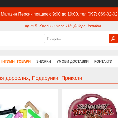
Магазин Персик працює с 9:00 до 19:00. тел (097) 069-02-02
пр-т Б. Хмельницкого 118, Дніпро, Україна
ІНТИМНІ ТОВАРИ
ЗНИЖКИ
УМОВИ ДОСТАВКИ
КОНТАКТИ
ля дорослих, Подарунки, Приколи