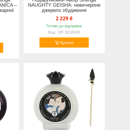
NICA –
NAUGHTY GEISHA: невичерпне
карної
джерело збудження
2 229 ₴
Готово до відправки
OP-SO2559
Купити