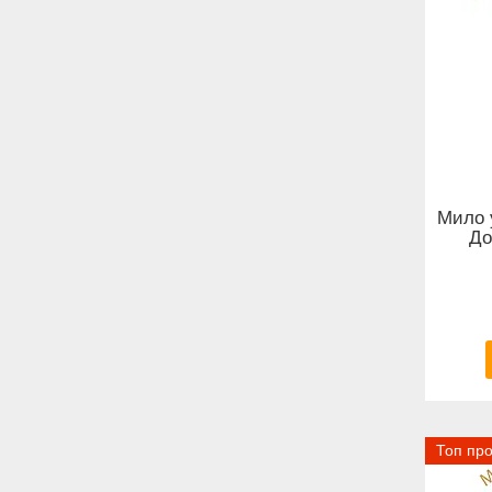
Мило 
До
Топ пр