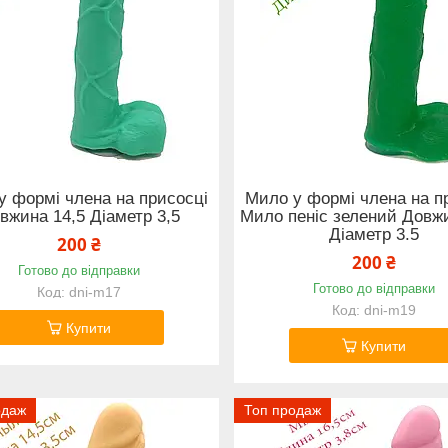
у формі члена на присосці
Мило у формі члена на п
вжина 14,5 Діаметр 3,5
Мило пеніс зелений Довжи
Діаметр 3.5
200 ₴
200 ₴
Готово до відправки
Готово до відправки
dni-m17
dni-m19
Купити
Купити
одаж
Топ продаж