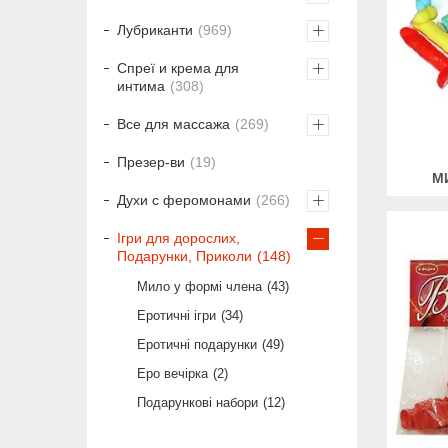
Лубриканти
969
Спреї и крема для
интима
308
Все для массажа
269
Презер-ви
19
М
Духи с феромонами
266
Ігри для дорослих,
Подарунки, Приколи
148
Мило у формі члена
43
Еротичні ігри
34
Еротичні подарунки
49
Еро вечірка
2
Подарункові набори
12