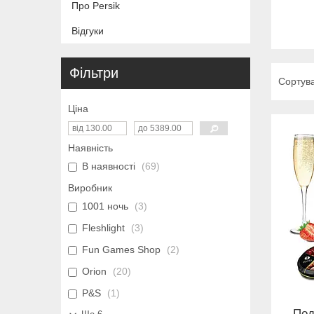
Про Persik
Відгуки
Фільтри
Ціна
Наявність
В наявності
69
Виробник
1001 ночь
3
Fleshlight
3
Fun Games Shop
2
Orion
20
P&S
1
Под