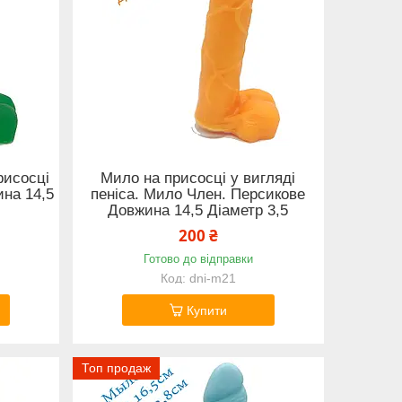
рисосці
Мило на присосці у вигляді
на 14,5
пеніса. Мило Член. Персикове
Довжина 14,5 Діаметр 3,5
200 ₴
Готово до відправки
dni-m21
Купити
Топ продаж