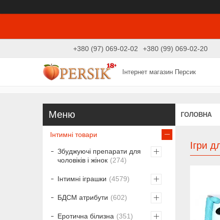
+380 (97) 069-02-02
+380 (99) 069-02-20
Інтернет магазин Персик
ГОЛОВНА
Інтимні товари
Ігри д
Збуджуючі препарати для
чоловіків і жінок
274
Інтимні іграшки
4579
БДСМ атрибути
602
Еротична білизна
351