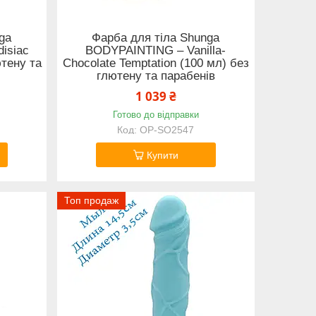
ga
Фарба для тіла Shunga
isiac
BODYPAINTING – Vanilla-
ютену та
Chocolate Temptation (100 мл) без
глютену та парабенів
1 039 ₴
Готово до відправки
OP-SO2547
Купити
Топ продаж