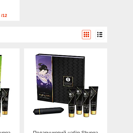
12
hunga
Подарунковий набір Shunga