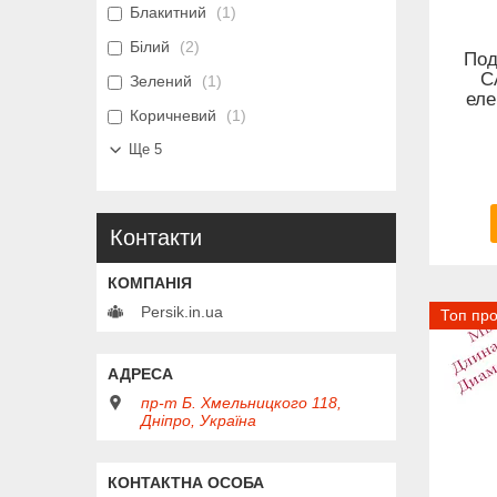
Блакитний
1
Білий
2
Под
C
Зелений
1
еле
Коричневий
1
Ще 5
Контакти
Persik.in.ua
Топ пр
пр-т Б. Хмельницкого 118,
Дніпро, Україна