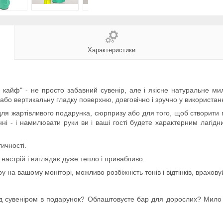
Характеристики
кайф" - не просто забавний сувенір, але і якісне натуральне мил
 або вертикальну гладку поверхню, довговічно і зручно у використанн
для жартівливого подарунка, сюрпризу або для того, щоб створити 
ні - і намилювати руки ви і ваші гості будете характерним лагідн
ичності.
астрій і виглядає дуже тепло і привабливо.
у на вашому моніторі, можливо розбіжність тонів і відтінків, врахов
д сувеніром в подарунок? Облаштовуєте бар для дорослих? Мило "Ч