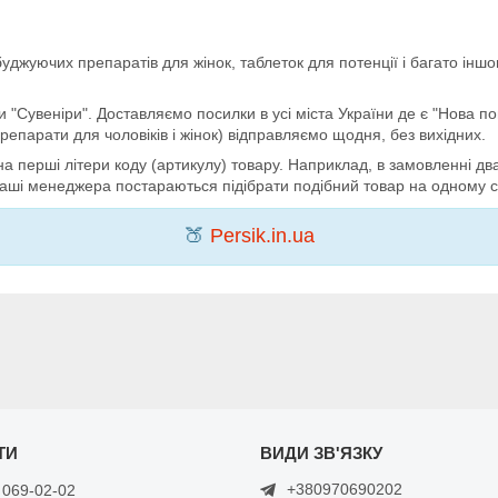
буджуючих препаратів для жінок, таблеток для потенції і багато ін
 "Сувеніри". Доставляємо посилки в усі міста України де є "Нова п
препарати для чоловіків і жінок) відправляємо щодня, без вихідних.
на перші літери коду (артикулу) товару. Наприклад, в замовленні дв
 наші менеджера постараються підібрати подібний товар на одному с
🍑
Persik.in.ua
+380970690202
 069-02-02