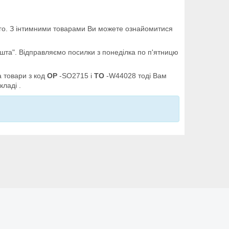
шого. З інтимними товарами Ви можете ознайомитися
ошта". Відправляємо посилки з понеділка по п'ятницю
а товари з код
OP
-SO2715 і
TO
-W44028 тоді Вам
кладі .