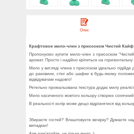
Опис
Крафтовое мило-член з присоском Чистий Кайф
Пропонуємо купити мило-член з присоском "Чистий 
аромат. Просто і надійно кріпиться на горизонтальну
Мило у вигляді члена з присоском ідеально підійде 
до раковини, стіні або шафки в будь-якому положен
відвідувачам надовго!
Ретельно промальована текстура додає милу реаліст
Мило насиченого жовтого кольору створює сонячний н
В реальності колір може дещо відрізнятися від кольор
Збираєте гостей? Влаштовуєте вечірку? Думаєте на
випадках!
Але пам'ятайте, це тільки мило :)