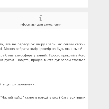
Інформація для замовлення
о, яке не пересушує шкіру і залишає легкий свіжий
і. Можна вибрати колір і розмір на будь-який смак!
грайливу атмосферу у ванній. Просто прикріпіть його
им рухом. Повірте, процес миття рук запам'ятається
уйте це при замовленні.
истий кайф" стане в нагоді в цих і багатьох інших