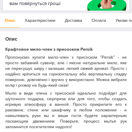
Опис
Характеристики
Доставка
Оплата
Умови п
Опис
Крафтовое мило-член з присоском Persik
Пропонуємо купити мило-член з присоском "Persik" - не
просто забавний сувенір, але і якісне натуральне мило, яке
не пересушує шкіру і залишає легкий свіжий аромат. Просто і
надійно кріпиться на горизонтальну або вертикальну гладку
поверхню, довговічно і зручно у використанні. Можна вибрати
колір і розмір на будь-який смак!
Мыло в виде члена с присоской идеально подойдет для
шуточного подарка, сюрприза или для того, чтобы создать
игривую атмосферу в ванной. Просто прикрепите его к
раковине, стене или шкафчику в любом положении - и
намыливать руки вы и ваши гости будете характерным
ласкающим движением. Поверьте, процесс мытья рук
запомнится посетителям надолго!