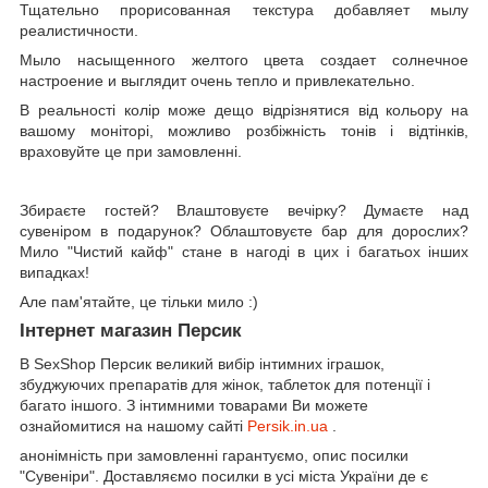
Тщательно прорисованная текстура добавляет мылу
реалистичности.
Мыло насыщенного желтого цвета создает солнечное
настроение и выглядит очень тепло и привлекательно.
В реальності колір може дещо відрізнятися від кольору на
вашому моніторі, можливо розбіжність тонів і відтінків,
враховуйте це при замовленні.
Збираєте гостей? Влаштовуєте вечірку? Думаєте над
сувеніром в подарунок? Облаштовуєте бар для дорослих?
Мило "Чистий кайф" стане в нагоді в цих і багатьох інших
випадках!
Але пам'ятайте, це тільки мило :)
Інтернет магазин Персик
В SexShop Персик великий вибір інтимних іграшок,
збуджуючих препаратів для жінок, таблеток для потенції і
багато іншого. З інтимними товарами Ви можете
ознайомитися на нашому сайті
Persik.in.ua
.
анонімність при замовленні гарантуємо, опис посилки
"Сувеніри". Доставляємо посилки в усі міста України де є