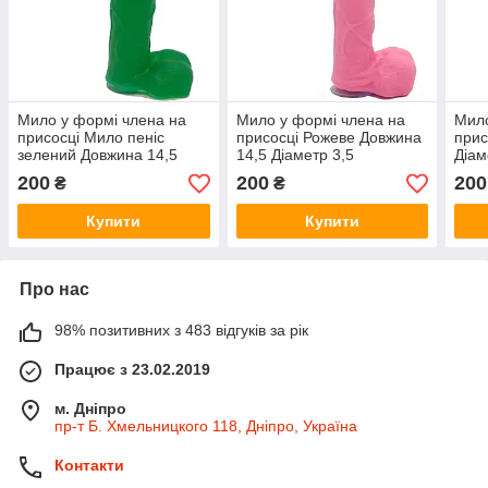
Мило у формі члена на
Мило у формі члена на
Мило
присосці Мило пеніс
присосці Рожеве Довжина
прис
зелений Довжина 14,5
14,5 Діаметр 3,5
Діам
Діаметр 3.5
200
200
200
₴
₴
Купити
Купити
Про нас
98% позитивних з 483 відгуків за рік
Працює з 23.02.2019
м. Дніпро
пр-т Б. Хмельницкого 118, Дніпро, Україна
Контакти