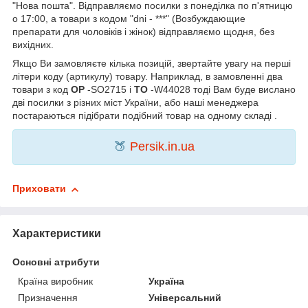
"Нова пошта". Відправляємо посилки з понеділка по п'ятницю
о 17:00, а товари з кодом "dni - ***" (Возбуждающие
препарати для чоловіків і жінок) відправляємо щодня, без
вихідних.
Якщо Ви замовляєте кілька позицій, звертайте увагу на перші
літери коду (артикулу) товару. Наприклад, в замовленні два
товари з код
OP
-SO2715 і
TO
-W44028 тоді Вам буде вислано
дві посилки з різних міст України, або наші менеджера
постараються підібрати подібний товар на одному складі .
🍑
Persik.in.ua
Приховати
Характеристики
Основні атрибути
Країна виробник
Україна
Призначення
Універсальний