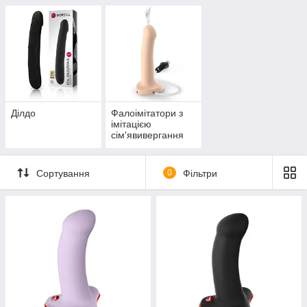
Ділдо
Фалоімітатори з
імітацією
сім'явивергання
Сортування
0
Фільтри