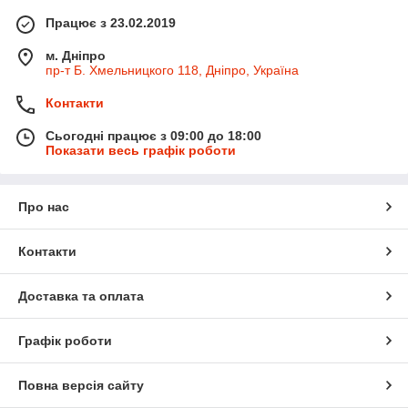
відчуттів.
Працює з 23.02.2019
Види фалоімітаторів та варіанти застосування
Іграшки даного типу точно імітують фалічну форму та
м. Дніпро
анатомічні особливості статевого члена – текстуру, будову та
пр-т Б. Хмельницкого 118, Дніпро, Україна
щільність. Дозволяють повністю замінити партнера або
Контакти
урізноманітнити інтимні стосунки. Фалоімітатори
використовують для додаткової стимуляції різних зон.
Сьогодні працює з 09:00 до 18:00
Сучасний асортимент налічує безліч видів цих виробів, що
Показати весь графік роботи
відрізняються дизайном, відтінком, матеріалом,
призначенням, формою.
У каталозі інтернет-магазину ви можете замовити реалістичні
Про нас
фалоімітатори у різноманітті варіантів:
анальний;
Контакти
двосторонній;
з насосом;
Доставка та оплата
Ділдо;
фалоімітатори на присосці;
Графік роботи
фалоімітатор з імітацією сім'явипорскування;
Повна версія сайту
скляні та багато інших.