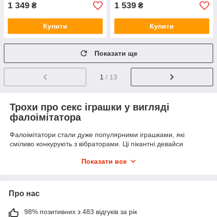
1 349
1 539
₴
₴
Купити
Купити
Показати ще
1
/ 13
Трохи про секс іграшки у вигляді
фалоімітатора
Фалоімітатори стали дуже популярними іграшками, які
сміливо конкурують з вібраторами. Ці пікантні девайси
надають різноманітність варіантів застосування, тому їх
Показати все
активно використовують як жінки, так і чоловіки. Наш Інтернет
магазин пропонує купити фалоімітатори в Україні з гарантією
анонімності при замовленні. Популярний магазин пропонує
широкий асортимент товарів найвищої якості. На сайті ви
Про нас
також можете вибрати очисник для інтимних іграшок та
купити лубриканти на водній основі
для безпеки та повноти
98% позитивних з 483 відгуків за рік