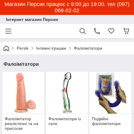
Магазин Персик працює с 9:00 до 19:00. тел (097)
069-02-02
Інтернет магазин Персик
Persik
Інтимні іграшки
Фалоімітатори
Фалоімітатори
Фалоїмітатор
Фалоімітатори із
Подвійні
реалістичні та на
скла
фалоімітатори
присоске