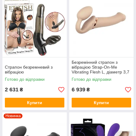
Безремінний страпон з
Страпон безремневий з
вібрацією Strap-On-Me
вібрацією
Vibrating Flesh L, діаметр 3,7
см, пульт ДК, регульовани
Готово до відправки
Готово до відправки
2 631
6 939
₴
₴
Купити
Купити
Новинка