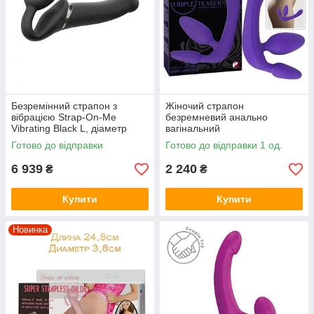
Безремінний страпон з
Жіночий страпон
вібрацією Strap-On-Me
безремневий анально
Vibrating Black L, діаметр
вагінальний
3,7см, пульт ДК,
Готово до відправки
Готово до відправки 1 од.
регульований
6 939
2 240
₴
₴
Купити
Купити
Новинка