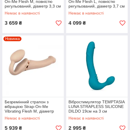
On-Me Flesh M, повністю
On-Me Flesh L, повністю
регульований, діаметр 3,3 см
регульований, діаметр 3,7 см
Немає в наявності
Немає в наявності
3 659
4 099
₴
₴
Новинка
Безремінний страпон з
Вібростимулятор TEMPTASIA
вібрацією Strap-On-Me
LUNA STRAPLESS SILICONE
Vibrating Flesh M, діаметр
DILDO 19см на 3 см
3,3см, пульт ДК,
Немає в наявності
Немає в наявності
регульований
5 939
2 995
₴
₴