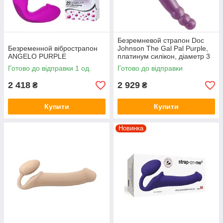
Безремневой страпон Doc
Безременной вібрострапон
Johnson The Gal Pal Purple,
ANGELO PURPLE
платинум силікон, діаметр 3
см
Готово до відправки 1 од.
Готово до відправки
2 418
2 929
₴
₴
Купити
Купити
Новинка