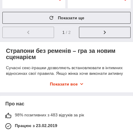
Показати ще
1
/ 2
Страпони без ременів – гра за новим
сценарієм
Сучасні секс-іграшки дозволяють встановлювати в інтимних
відносинах свої правила. Якщо жінка хоче виконати активну
роль у ліжку, вона може знайти для цього чимало різних
Показати все
аксесуарів. Купити страпони без ременів в Україні – це
рішення, яке подарує чимало нових вражень та
приголомшливих переживань обом партнерам. Яскраве
фізичне задоволення гарантується, потрібно лише підібрати
Про нас
відповідну модель та вивчити, як використовувати безрем'яні
страпони.
98% позитивних з 483 відгуків за рік
Особливості застосування страпона без ременів
Працює з 23.02.2019
На відміну від звичайних страпонів, які оснащені спеціальним