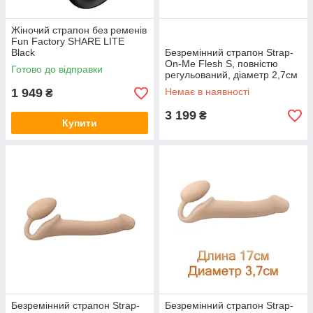
Жіночий страпон без ременів
Fun Factory SHARE LITE
Black
Безремінний страпон Strap-
On-Me Flesh S, повністю
Готово до відправки
регульований, діаметр 2,7см
1 949
Немає в наявності
₴
3 199
₴
Купити
Безремінний страпон Strap-
Безремінний страпон Strap-