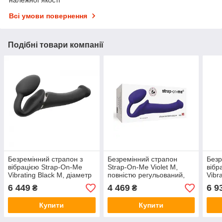
Всі умови повернення
Подібні товари компанії
Безремінний страпон з
Безремінний страпон
Безр
вібрацією Strap-On-Me
Strap-On-Me Violet M,
вібр
Vibrating Black M, діаметр
повністю регульований,
Vibr
3,3 см, пульт ДК,
діаметр 3,3 см
3,7с
6 449
4 469
6 9
₴
₴
регульовани
регу
Купити
Купити