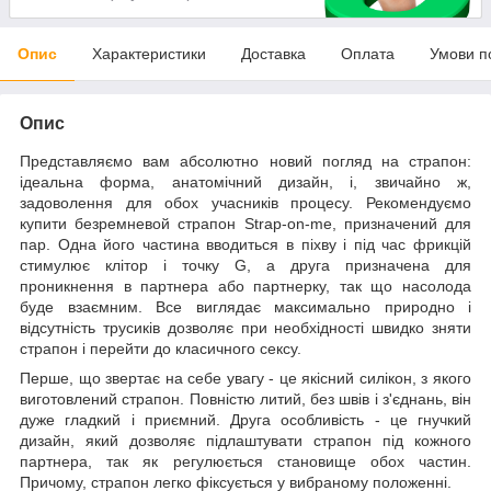
Опис
Характеристики
Доставка
Оплата
Умови п
Опис
Представляємо вам абсолютно новий погляд на страпон:
ідеальна форма, анатомічний дизайн, і, звичайно ж,
задоволення для обох учасників процесу. Рекомендуємо
купити безремневой страпон Strap-on-me, призначений для
пар. Одна його частина вводиться в піхву і під час фрикцій
стимулює клітор і точку G, а друга призначена для
проникнення в партнера або партнерку, так що насолода
буде взаємним. Все виглядає максимально природно і
відсутність трусиків дозволяє при необхідності швидко зняти
страпон і перейти до класичного сексу.
Перше, що звертає на себе увагу - це якісний силікон, з якого
виготовлений страпон. Повністю литий, без швів і з'єднань, він
дуже гладкий і приємний. Друга особливість - це гнучкий
дизайн, який дозволяє підлаштувати страпон під кожного
партнера, так як регулюється становище обох частин.
Причому, страпон легко фіксується у вибраному положенні.