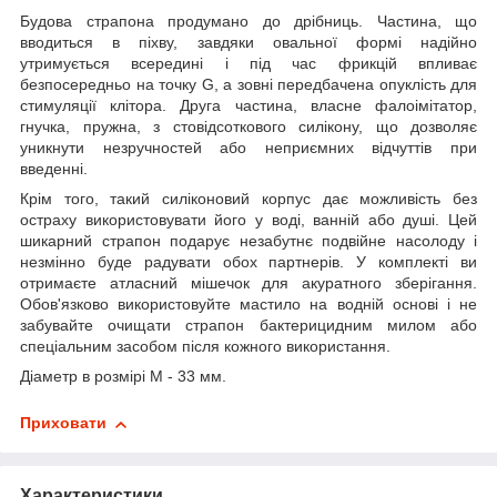
Будова страпона продумано до дрібниць. Частина, що
вводиться в піхву, завдяки овальної формі надійно
утримується всередині і під час фрикцій впливає
безпосередньо на точку G, а зовні передбачена опуклість для
стимуляції клітора. Друга частина, власне фалоімітатор,
гнучка, пружна, з стовідсоткового силікону, що дозволяє
уникнути незручностей або неприємних відчуттів при
введенні.
Крім того, такий силіконовий корпус дає можливість без
остраху використовувати його у воді, ванній або душі. Цей
шикарний страпон подарує незабутнє подвійне насолоду і
незмінно буде радувати обох партнерів. У комплекті ви
отримаєте атласний мішечок для акуратного зберігання.
Обов'язково використовуйте мастило на водній основі і не
забувайте очищати страпон бактерицидним милом або
спеціальним засобом після кожного використання.
Діаметр в розмірі М - 33 мм.
Приховати
Характеристики