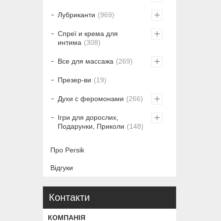
Лубриканти
969
Спреї и крема для
интима
308
Все для массажа
269
Презер-ви
19
Духи с феромонами
266
Ігри для дорослих,
Подарунки, Приколи
148
Про Persik
Відгуки
Контакти