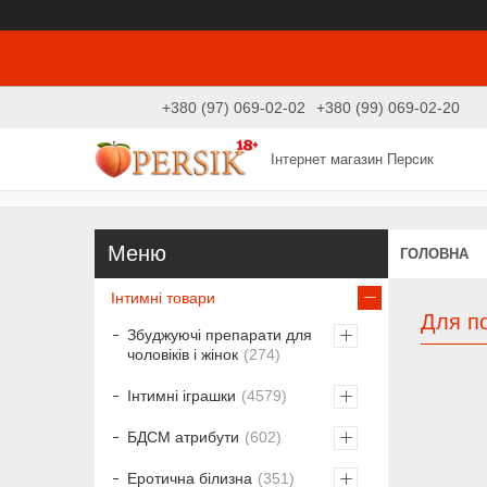
+380 (97) 069-02-02
+380 (99) 069-02-20
Інтернет магазин Персик
ГОЛОВНА
Інтимні товари
Для по
Збуджуючі препарати для
чоловіків і жінок
274
Інтимні іграшки
4579
БДСМ атрибути
602
Еротична білизна
351