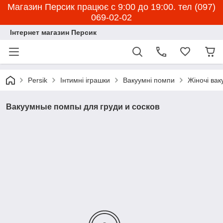
Магазин Персик працює с 9:00 до 19:00. тел (097)
069-02-02
Інтернет магазин Персик
Persik
Інтимні іграшки
Вакуумні помпи
Жіночі вак
Вакуумные помпы для груди и сосков