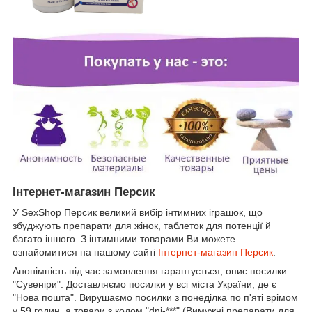
Інтернет-магазин Персик
У SexShop Персик великий вибір інтимних іграшок, що
збуджують препарати для жінок, таблеток для потенції й
багато іншого. З інтимними товарами Ви можете
ознайомитися на нашому сайті
Інтернет-магазин Персик
.
Анонімність під час замовлення гарантується, опис посилки
"Сувеніри". Доставляємо посилки у всі міста України, де є
"Нова пошта". Вирушаємо посилки з понеділка по п'яті врімом
у 59 годин, а товари з кодом "dni-***" (Вимужні препарати для