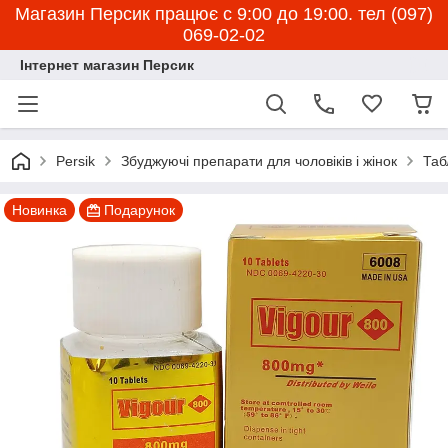
Магазин Персик працює с 9:00 до 19:00. тел (097)
069-02-02
Інтернет магазин Персик
Persik
Збуджуючі препарати для чоловіків і жінок
Таб
Новинка
Подарунок