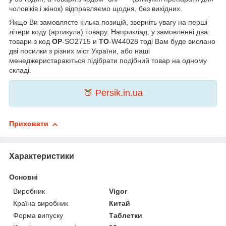
чоловіків і жінок) відправляємо щодня, без вихідних.
Якщо Ви замовляєте кілька позицій, зверніть увагу на перші
літери коду (артикула) товару. Наприклад, у замовленні два
товари з код
OP
-SO2715 и
TO
-W44028 тоді Вам буде вислано
дві посилки з різних міст України, або наші
менеджеристараються підібрати подібний товар на одному
складі.
🍑 Persik.in.ua
Приховати
Характеристики
Основні
Виробник
Vigor
Країна виробник
Китай
Форма випуску
Таблетки