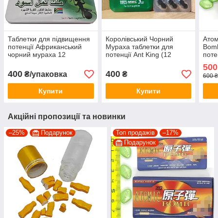
Таблетки для підвищення
Королівський Чорний
Атом
потенції Африканський
Мураха таблетки для
Bomb
чорний мураха 12
потенції Ant King (12
поте
таблеток 12 вітамінів
таблеток)
500
400
400
₴/упаковка
₴
600 ₴
Купити
Купити
Акційні пропозиції та новинки
–25%
Подарунок
Топ продажів
–17%
Подарунок