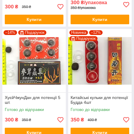
300
₴/упаковка
300
₴
350 ₴
350 ₴/упаковка
Купити
Купити
–14%
Подарунок
Новинка
–12%
Подарунок
ХуєйЧжунДан для потенції 5
Китайські кульки для потенції
шт.
Будда 4шт
Готово до відправки
Готово до відправки
300
350
₴
₴
350 ₴
400 ₴
Купити
Купити