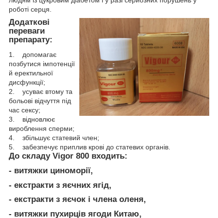
людям із цукровим діабетом і у разі серйозних порушень у
роботі серця.
Додаткові
переваги
препарату:
1. допомагає
позбутися імпотенції
й еректильної
дисфункції;
2. усуває втому та
больові відчуття під
час сексу;
3. відновлює
вироблення сперми;
4. збільшує статевий член;
5. забезпечує приплив крові до статевих органів.
До складу Vigor 800 входить:
- витяжки циноморії,
- екстракти з яєчних ягід,
- екстракти з яєчок і члена оленя,
- витяжки пухирців ягоди Китаю,