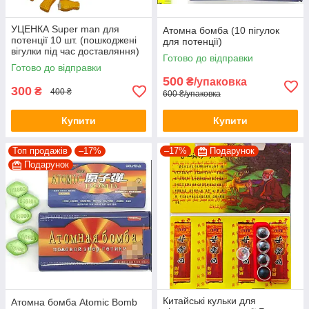
УЦЕНКА Super man для
Атомна бомба (10 пігулок
потенції 10 шт. (пошкоджені
для потенції)
вігулки під час доставляння)
Готово до відправки
Готово до відправки
500
₴/упаковка
300
₴
400 ₴
600 ₴/упаковка
Купити
Купити
Топ продажів
–17%
–17%
Подарунок
Подарунок
Китайські кульки для
Атомна бомба Atomic Bomb