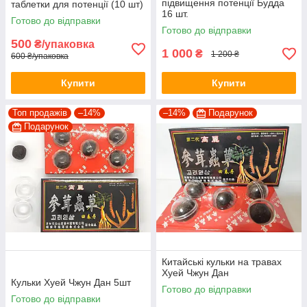
підвищення потенції Будда
таблетки для потенції (10 шт)
16 шт.
Готово до відправки
Готово до відправки
500
₴/упаковка
1 000
₴
1 200 ₴
600 ₴/упаковка
Купити
Купити
Топ продажів
–14%
–14%
Подарунок
Подарунок
Китайські кульки на травах
Хуей Чжун Дан
Кульки Хуей Чжун Дан 5шт
Готово до відправки
Готово до відправки