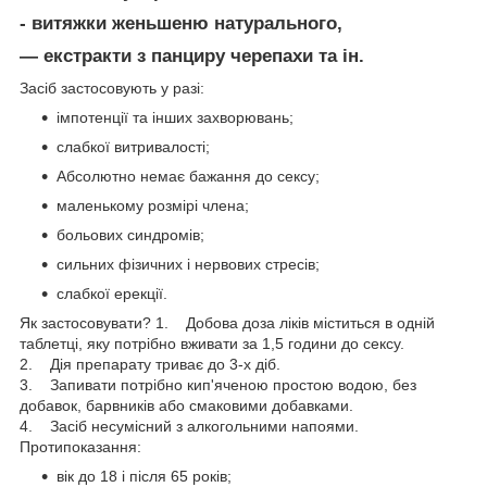
- витяжки женьшеню натурального,
— екстракти з панциру черепахи та ін.
Засіб застосовують у разі:
імпотенції та інших захворювань;
слабкої витривалості;
Абсолютно немає бажання до сексу;
маленькому розмірі члена;
больових синдромів;
сильних фізичних і нервових стресів;
слабкої ерекції.
Як застосовувати? 1. Добова доза ліків міститься в одній
таблетці, яку потрібно вживати за 1,5 години до сексу.
2. Дія препарату триває до 3-х діб.
3. Запивати потрібно кип'яченою простою водою, без
добавок, барвників або смаковими добавками.
4. Засіб несумісний з алкогольними напоями.
Протипоказання:
вік до 18 і після 65 років;