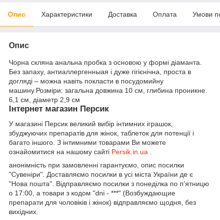
Опис
Характеристики
Доставка
Оплата
Умови п
Опис
Чорна скляна анальна пробка з основою у формі діаманта.
Без запаху, антиаллергенныая і дуже гігієнічна, проста в
догляді – можна навіть покласти в посудомийну
машину.Розміри: загальна довжина 10 см, глибина проникне.
6,1 см, діаметр 2,9 см
Інтернет магазин Персик
У магазині Персик великий вибір інтимних іграшок,
збуджуючих препаратів для жінок, таблеток для потенції і
багато іншого. З інтимними товарами Ви можете
ознайомитися на нашому сайті
Persik.in.ua
.
анонімність при замовленні гарантуємо, опис посилки
"Сувеніри". Доставляємо посилки в усі міста України де є
"Нова пошта". Відправляємо посилки з понеділка по п'ятницю
о 17:00, а товари з кодом "dni - ***" (Возбуждающие
препарати для чоловіків і жінок) відправляємо щодня, без
вихідних.