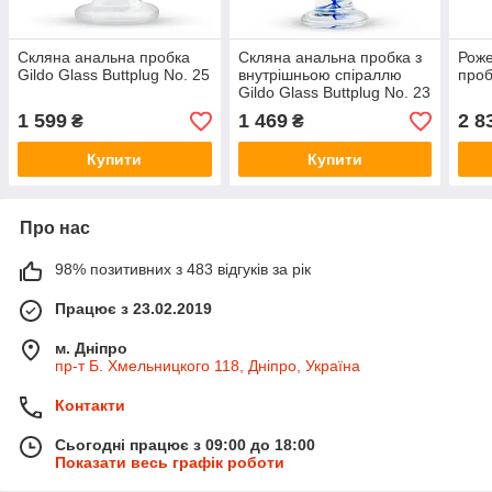
Скляна анальна пробка
Скляна анальна пробка з
Роже
Gildo Glass Buttplug No. 25
внутрішньою спіраллю
про
Gildo Glass Buttplug No. 23
1 599
1 469
2 8
₴
₴
Купити
Купити
Про нас
98% позитивних з 483 відгуків за рік
Працює з 23.02.2019
м. Дніпро
пр-т Б. Хмельницкого 118, Дніпро, Україна
Контакти
Сьогодні працює з 09:00 до 18:00
Показати весь графік роботи