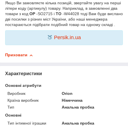
Якщо Ви замовляєте кілька позицій, звертайте увагу на перші
літери коду (артикулу) товару. Наприклад, в замовленні два
товари з код
OP
-SO2715 і
TO
-W44028 тоді Вам буде вислано
дві посилки з різних міст України, або наші менеджера
постараються підібрати подібний товар на одному складі .
🍑
Persik.in.ua
Приховати
Характеристики
Основні атрибути
Виробник
Orion
Країна виробник
Німеччина
Тип
Анальна пробка
Основні
Тип інтимної іграшки
Анальна пробка