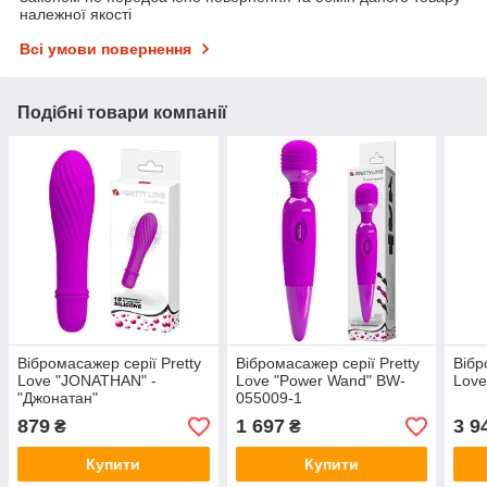
належної якості
Всі умови повернення
Подібні товари компанії
Вібромасажер серії Pretty
Вібромасажер серії Pretty
Вібр
Love "JONATHAN" -
Love "Power Wand" BW-
Love
"Джонатан"
055009-1
879
1 697
3 9
₴
₴
Купити
Купити