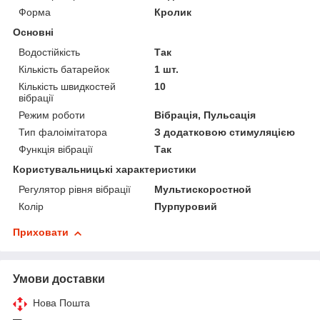
Форма
Кролик
Основні
Водостійкість
Так
Кількість батарейок
1 шт.
Кількість швидкостей
10
вібрації
Режим роботи
Вібрація, Пульсація
Тип фалоімітатора
З додатковою стимуляцією
Функція вібрації
Так
Користувальницькі характеристики
Регулятор рівня вібрації
Мультискоростной
Колір
Пурпуровий
Приховати
Умови доставки
Нова Пошта