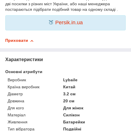
дві посилки з різних міст України, або наші менеджера
постараються підібрати подібний товар на одному складі .
🍑
Persik.in.ua
Приховати
Характеристики
Основні атрибути
Виробник
Lybaile
Країна виробник
Китай
Діаметр
3.2 см
Довжина
20 см
Для кого
Для жінок
Матеріал
Силікон
Живлення
Батарейки
Тип вібратора
Подвійні