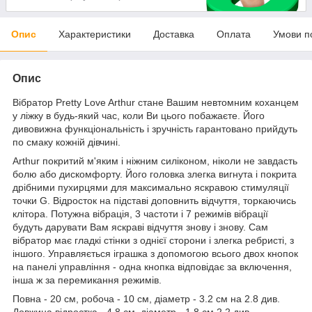
Опис
Характеристики
Доставка
Оплата
Умови п
Опис
Вібратор Pretty Love Arthur стане Вашим невтомним коханцем
у ліжку в будь-який час, коли Ви цього побажаєте. Його
дивовижна функціональність і зручність гарантовано прийдуть
по смаку кожній дівчині.
Arthur покритий м'яким і ніжним силіконом, ніколи не завдасть
болю або дискомфорту. Його головка злегка вигнута і покрита
дрібними пухирцями для максимально яскравою стимуляції
точки G. Відросток на підставі доповнить відчуття, торкаючись
клітора. Потужна вібрація, 3 частоти і 7 режимів вібрації
будуть дарувати Вам яскраві відчуття знову і знову. Сам
вібратор має гладкі стінки з однієї сторони і злегка ребристі, з
іншого. Управляється іграшка з допомогою всього двох кнопок
на панелі управління - одна кнопка відповідає за включення,
інша ж за перемикання режимів.
Повна - 20 см, робоча - 10 см, діаметр - 3.2 см на 2.8 див.