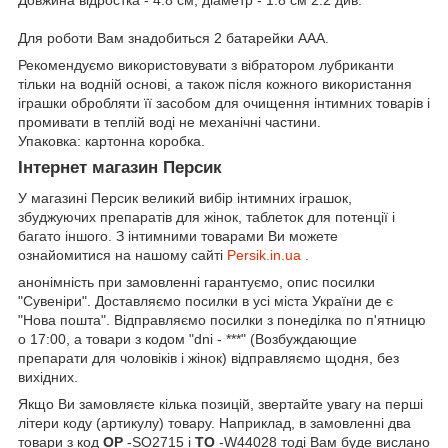
Довжина відростка - 4.8 см, діаметр - 1.8 см 2.2 див.
Для роботи Вам знадобиться 2 батарейки ААА.
Рекомендуємо використовувати з вібратором лубриканти
тільки на водній основі, а також після кожного використання
іграшки обробляти її засобом для очищення інтимних товарів і
промивати в теплій воді не механічні частини.
Упаковка: картонна коробка.
Інтернет магазин Персик
У магазині Персик великий вибір інтимних іграшок,
збуджуючих препаратів для жінок, таблеток для потенції і
багато іншого. З інтимними товарами Ви можете
ознайомитися на нашому сайті
Persik.in.ua
.
анонімність при замовленні гарантуємо, опис посилки
"Сувеніри". Доставляємо посилки в усі міста України де є
"Нова пошта". Відправляємо посилки з понеділка по п'ятницю
о 17:00, а товари з кодом "dni - ***" (Возбуждающие
препарати для чоловіків і жінок) відправляємо щодня, без
вихідних.
Якщо Ви замовляєте кілька позицій, звертайте увагу на перші
літери коду (артикулу) товару. Наприклад, в замовленні два
товари з код
OP
-SO2715 і
TO
-W44028 тоді Вам буде вислано