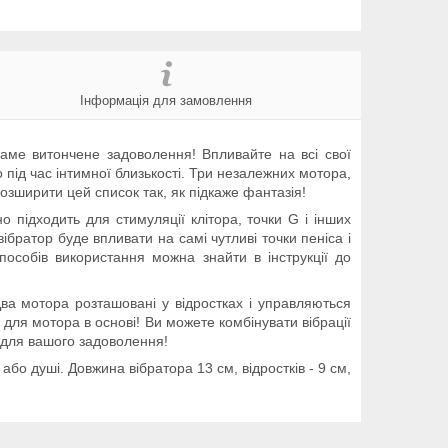
Інформація для замовлення
саме витончене задоволення! Впливайте на всі свої
 під час інтимної близькості. Три незалежних мотора,
розширити цей список так, як підкаже фантазія!
о підходить для стимуляції клітора, точки G і інших
вібратор буде впливати на самі чутливі точки пеніса і
способів використання можна знайти в інструкції до
Два мотора розташовані у відростках і управляються
 для мотора в основі! Ви можете комбінувати вібрації
о, для вашого задоволення!
бо душі. Довжина вібратора 13 см, відростків - 9 см,