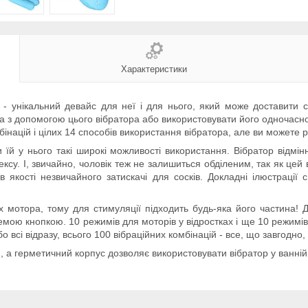
Характеристики
e - унікальний девайс для неї і для нього, який може доставити 
ера з допомогою цього вібратора або використовувати його одночасно
бінацій і цілих 14 способів використання вібратора, але ви можете 
їй у нього такі широкі можливості використання. Вібратор відмінн
сексу. І, звичайно, чоловік теж не залишиться обділеним, так як цей 
в якості незвичайного затискачі для сосків. Докладні ілюстрації 
 мотора, тому для стимуляції підходить будь-яка його частина! 
кремою кнопкою. 10 режимів для моторів у відростках і ще 10 режимів
о всі відразу, всього 100 вібраційних комбінацій - все, що завгодн
 а герметичний корпус дозволяє використовувати вібратор у ванній а