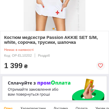
Костюм медсестри Passion AKKIE SET S/M,
white, сорочка, трусики, шапочка
Немає в наявності
Код: OP-EL10202
Роздріб
1 399
₴
Опис
Характеристики
Доставка
Оплата
Умови п