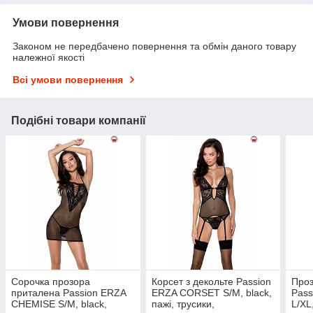
Умови повернення
Законом не передбачено повернення та обмін даного товару
належної якості
Всі умови повернення
Подібні товари компанії
Сорочка прозора
Корсет з декольте Passion
Проз
приталена Passion ERZA
ERZA CORSET S/M, black,
Pas
CHEMISE S/M, black,
пажі, трусики,
L/XL