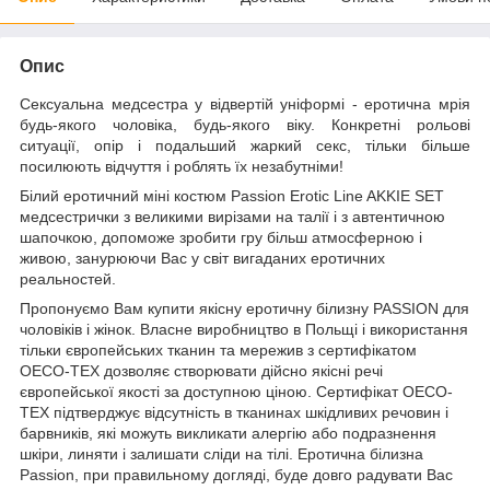
Опис
Сексуальна медсестра у відвертій уніформі - еротична мрія
будь-якого чоловіка, будь-якого віку. Конкретні рольові
ситуації, опір і подальший жаркий секс, тільки більше
посилюють відчуття і роблять їх незабутніми!
Білий еротичний міні костюм Passion Erotic Line AKKIE SET
медсестрички з великими вирізами на талії і з автентичною
шапочкою, допоможе зробити гру більш атмосферною і
живою, занурюючи Вас у світ вигаданих еротичних
реальностей.
Пропонуємо Вам купити якісну еротичну білизну PASSION для
чоловіків і жінок. Власне виробництво в Польщі і використання
тільки європейських тканин та мережив з сертифікатом
OECO-TEX дозволяє створювати дійсно якісні речі
європейської якості за доступною ціною. Сертифікат OECO-
TEX підтверджує відсутність в тканинах шкідливих речовин і
барвників, які можуть викликати алергію або подразнення
шкіри, линяти і залишати сліди на тілі. Еротична білизна
Passion, при правильному догляді, буде довго радувати Вас