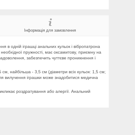
Інформація для замовлення
я в одній іграшці анальних кульок і вібропатрона
необхідної пружності, має оксамитову, приємну на
задоволення, забезпечить чуттєве проникнення і
м, найбільша - 3,5 см (діаметри всіх кульок: 1,5 см;
е для вилучення іграшки може знадобитися медична
викликає роздратування або алергії. Анальний