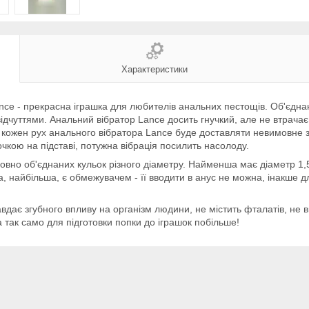
Характеристики
e - прекрасна іграшка для любителів анальних пестощів. Об'єднанн
чуттями. Анальний вібратор Lance досить гнучкий, але не втрачає 
ї кожен рух анального вібратора Lance буде доставляти невимовне 
чкою на підставі, потужна вібрація посилить насолоду.
вно об'єднаних кульок різного діаметру. Найменша має діаметр 1,5 с
улька, найбільша, є обмежувачем - її вводити в анус не можна, інакш
авдає згубного впливу на організм людини, не містить фталатів, не 
а так само для підготовки попки до іграшок побільше!