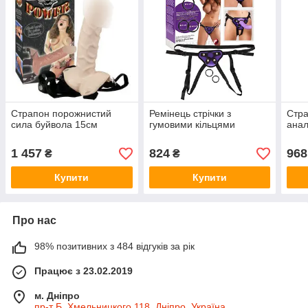
Страпон порожнистий
Ремінець стрічки з
Стр
сила буйвола 15см
гумовими кільцями
анал
1 457
824
968
₴
₴
Купити
Купити
Про нас
98% позитивних з 484 відгуків за рік
Працює з 23.02.2019
м. Дніпро
пр-т Б. Хмельницкого 118, Дніпро, Україна