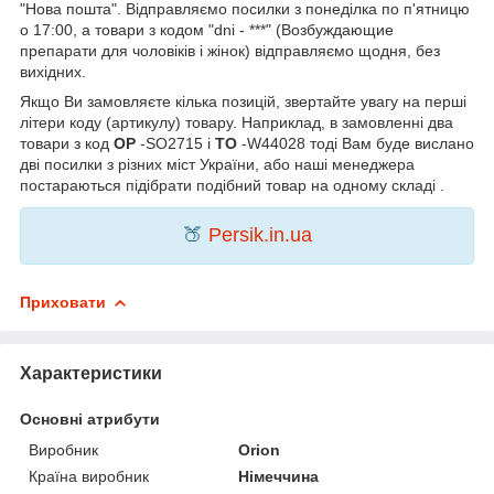
"Нова пошта". Відправляємо посилки з понеділка по п'ятницю
о 17:00, а товари з кодом "dni - ***" (Возбуждающие
препарати для чоловіків і жінок) відправляємо щодня, без
вихідних.
Якщо Ви замовляєте кілька позицій, звертайте увагу на перші
літери коду (артикулу) товару. Наприклад, в замовленні два
товари з код
OP
-SO2715 і
TO
-W44028 тоді Вам буде вислано
дві посилки з різних міст України, або наші менеджера
постараються підібрати подібний товар на одному складі .
🍑
Persik.in.ua
Приховати
Характеристики
Основні атрибути
Виробник
Orion
Країна виробник
Німеччина