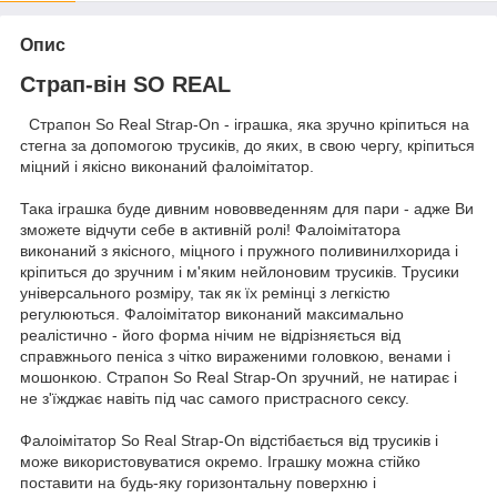
Опис
Страп-він SO REAL
Страпон So Real Strap-On - іграшка, яка зручно кріпиться на
стегна за допомогою трусиків, до яких, в свою чергу, кріпиться
міцний і якісно виконаний фалоімітатор.
Така іграшка буде дивним нововведенням для пари - адже Ви
зможете відчути себе в активній ролі! Фалоімітатора
виконаний з якісного, міцного і пружного поливинилхорида і
кріпиться до зручним і м'яким нейлоновим трусиків. Трусики
універсального розміру, так як їх ремінці з легкістю
регулюються. Фалоімітатор виконаний максимально
реалістично - його форма нічим не відрізняється від
справжнього пеніса з чітко вираженими головкою, венами і
мошонкою. Страпон So Real Strap-On зручний, не натирає і
не з'їжджає навіть під час самого пристрасного сексу.
Фалоімітатор So Real Strap-On відстібається від трусиків і
може використовуватися окремо. Іграшку можна стійко
поставити на будь-яку горизонтальну поверхню і