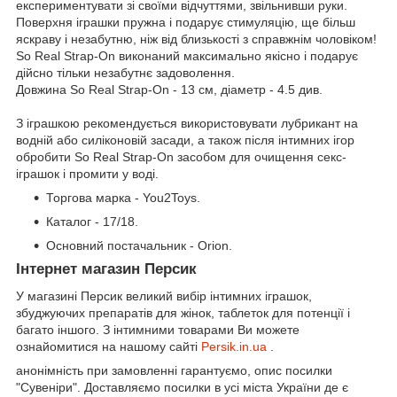
експериментувати зі своїми відчуттями, звільнивши руки.
Поверхня іграшки пружна і подарує стимуляцію, ще більш
яскраву і незабутню, ніж від близькості з справжнім чоловіком!
So Real Strap-On виконаний максимально якісно і подарує
дійсно тільки незабутнє задоволення.
Довжина So Real Strap-On - 13 см, діаметр - 4.5 див.
З іграшкою рекомендується використовувати лубрикант на
водній або силіконовій засади, а також після інтимних ігор
обробити So Real Strap-On засобом для очищення секс-
іграшок і промити у воді.
Торгова марка - You2Toys.
Каталог - 17/18.
Основний постачальник - Orion.
Інтернет магазин Персик
У магазині Персик великий вибір інтимних іграшок,
збуджуючих препаратів для жінок, таблеток для потенції і
багато іншого. З інтимними товарами Ви можете
ознайомитися на нашому сайті
Persik.in.ua
.
анонімність при замовленні гарантуємо, опис посилки
"Сувеніри". Доставляємо посилки в усі міста України де є