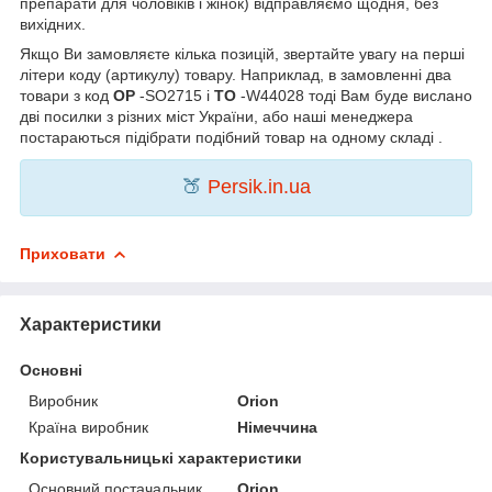
препарати для чоловіків і жінок) відправляємо щодня, без
вихідних.
Якщо Ви замовляєте кілька позицій, звертайте увагу на перші
літери коду (артикулу) товару. Наприклад, в замовленні два
товари з код
OP
-SO2715 і
TO
-W44028 тоді Вам буде вислано
дві посилки з різних міст України, або наші менеджера
постараються підібрати подібний товар на одному складі .
🍑
Persik.in.ua
Приховати
Характеристики
Основні
Виробник
Orion
Країна виробник
Німеччина
Користувальницькі характеристики
Основний постачальник
Orion