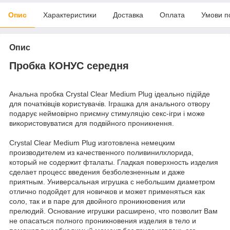
Опис
Характеристики
Доставка
Оплата
Умови п
Опис
Пробка КОНУС середня
Анальна пробка Crystal Clear Medium Plug ідеально підійде
для початківців користувачів. Іграшка для анального отвору
подарує неймовірно приємну стимуляцію секс-ігри і може
використовуватися для подвійного проникнення.
Crystal Clear Medium Plug изготовлена немецким
производителем из качественного поливинилхлорида,
который не содержит фталаты. Гладкая поверхность изделия
сделает процесс введения безболезненным и даже
приятным. Универсальная игрушка с небольшим диаметром
отлично подойдет для новичков и может применяться как
соло, так и в паре для двойного проникновения или
прелюдий. Основание игрушки расширено, что позволит Вам
не опасаться полного проникновения изделия в тело и