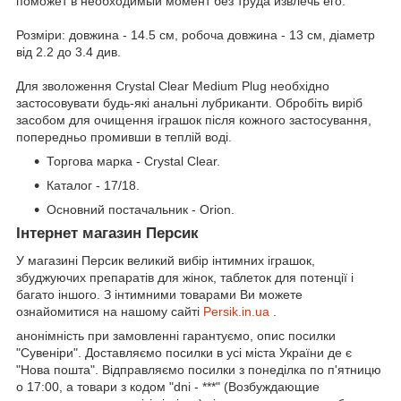
поможет в необходимый момент без труда извлечь его.
Розміри: довжина - 14.5 см, робоча довжина - 13 см, діаметр
від 2.2 до 3.4 див.
Для зволоження Crystal Clear Medium Plug необхідно
застосовувати будь-які анальні лубриканти. Обробіть виріб
засобом для очищення іграшок після кожного застосування,
попередньо промивши в теплій воді.
Торгова марка - Crystal Clear.
Каталог - 17/18.
Основний постачальник - Orion.
Інтернет магазин Персик
У магазині Персик великий вибір інтимних іграшок,
збуджуючих препаратів для жінок, таблеток для потенції і
багато іншого. З інтимними товарами Ви можете
ознайомитися на нашому сайті
Persik.in.ua
.
анонімність при замовленні гарантуємо, опис посилки
"Сувеніри". Доставляємо посилки в усі міста України де є
"Нова пошта". Відправляємо посилки з понеділка по п'ятницю
о 17:00, а товари з кодом "dni - ***" (Возбуждающие