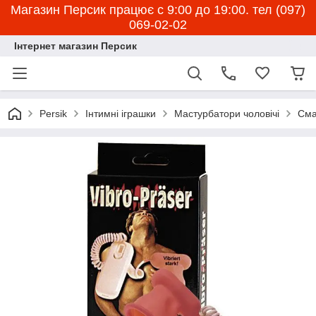
Магазин Персик працює с 9:00 до 19:00. тел (097)
069-02-02
Інтернет магазин Персик
Persik
Інтимні іграшки
Мастурбатори чоловічі
Сма