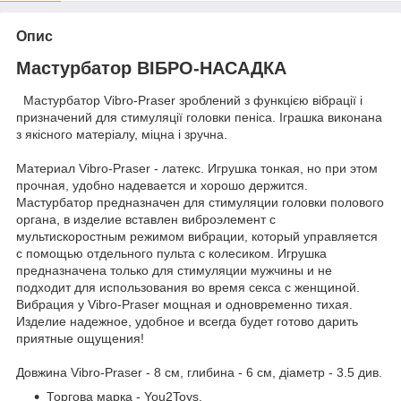
Опис
Мастурбатор ВІБРО-НАСАДКА
Мастурбатор Vibro-Praser зроблений з функцією вібрації і
призначений для стимуляції головки пеніса. Іграшка виконана
з якісного матеріалу, міцна і зручна.
Материал Vibro-Praser - латекс. Игрушка тонкая, но при этом
прочная, удобно надевается и хорошо держится.
Мастурбатор предназначен для стимуляции головки полового
органа, в изделие вставлен виброэлемент с
мультискоростным режимом вибрации, который управляется
с помощью отдельного пульта с колесиком. Игрушка
предназначена только для стимуляции мужчины и не
подходит для использования во время секса с женщиной.
Вибрация у Vibro-Praser мощная и одновременно тихая.
Изделие надежное, удобное и всегда будет готово дарить
приятные ощущения!
Довжина Vibro-Praser - 8 см, глибина - 6 см, діаметр - 3.5 див.
Торгова марка - You2Toys.