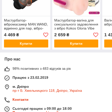
Мастурбатор-
Мастурбатор-вагіна для
Вагі
вібромасажер MAN.WAND,
сексуального задоволення
вібр
відмінно для пар, вібро-
з вібро Kokos Gloria Vibe
мінет, 20 режимів
4 469
2 659
1 4
₴
₴
Купити
Купити
Про нас
98% позитивних з 483 відгуків за рік
Працює з 23.02.2019
м. Дніпро
пр-т Б. Хмельницкого 118, Дніпро, Україна
Контакти
Сьогодні працює з 09:00 до 18:00