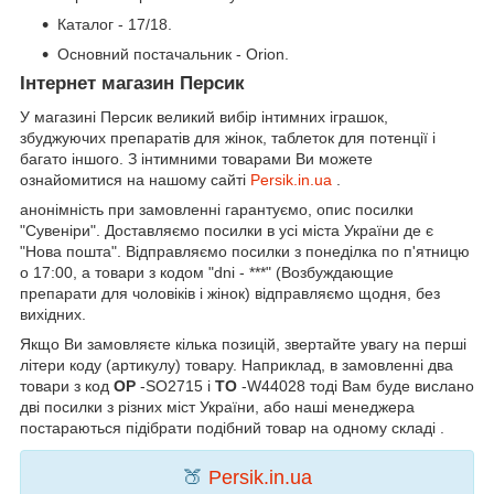
Каталог - 17/18.
Основний постачальник - Orion.
Інтернет магазин Персик
У магазині Персик великий вибір інтимних іграшок,
збуджуючих препаратів для жінок, таблеток для потенції і
багато іншого. З інтимними товарами Ви можете
ознайомитися на нашому сайті
Persik.in.ua
.
анонімність при замовленні гарантуємо, опис посилки
"Сувеніри". Доставляємо посилки в усі міста України де є
"Нова пошта". Відправляємо посилки з понеділка по п'ятницю
о 17:00, а товари з кодом "dni - ***" (Возбуждающие
препарати для чоловіків і жінок) відправляємо щодня, без
вихідних.
Якщо Ви замовляєте кілька позицій, звертайте увагу на перші
літери коду (артикулу) товару. Наприклад, в замовленні два
товари з код
OP
-SO2715 і
TO
-W44028 тоді Вам буде вислано
дві посилки з різних міст України, або наші менеджера
постараються підібрати подібний товар на одному складі .
🍑
Persik.in.ua