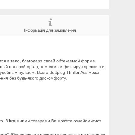
Інформація для замовлення
ится в тело, благодаря своей обтекаемой форме.
нный половой орган, тем самым фиксируя эрекцию и
бным пультом. Всего Buttplug Thriller Ass может
ення без будь-якого дискомфорту.
шого. З інтимними товарами Ви можете ознайомитися
ошта". Відправляємо посилки з понеділка по п'ятницю