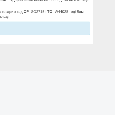
а товари з код
OP
-SO2715 і
TO
-W44028 тоді Вам
кладі .