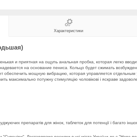
Характеристики
одьшая)
ладенькая и приятная на ощупь анальная пробка, которая легко ввод
надевается на основание пениса. Кольцо будет сжимать возбужде
т обеспечить мощную вибрацию, которая управляется отдельным удо
чить максимально потужну стимуляцію чоловікові і яскраве задовол
збуджуючих препаратів для жінок, таблеток для потенції і багато ін
 "Сувеніри". Доставляємо посилки в усі міста України де є "Нова п