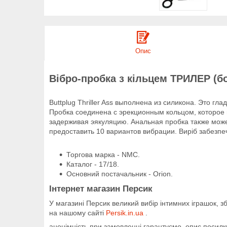
Опис
Вібро-пробка з кільцем ТРИЛЕР (б
Buttplug Thriller Ass выполнена из силикона. Это г
Пробка соединена с эрекционным кольцом, которое 
задерживая эякуляцию. Анальная пробка также може
предоставить 10 вариантов вибрации. Виріб забезпе
Торгова марка - NMC.
Каталог - 17/18.
Основний постачальник - Orion.
Інтернет магазин Персик
У магазині Персик великий вибір інтимних іграшок, 
на нашому сайті
Persik.in.ua
.
анонімність при замовленні гарантуємо, опис посилки