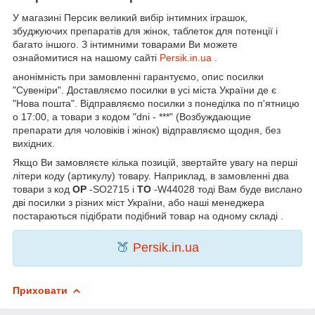
У магазині Персик великий вибір інтимних іграшок,
збуджуючих препаратів для жінок, таблеток для потенції і
багато іншого. З інтимними товарами Ви можете
ознайомитися на нашому сайті
Persik.in.ua
.
анонімність при замовленні гарантуємо, опис посилки
"Сувеніри". Доставляємо посилки в усі міста України де є
"Нова пошта". Відправляємо посилки з понеділка по п'ятницю
о 17:00, а товари з кодом "dni - ***" (Возбуждающие
препарати для чоловіків і жінок) відправляємо щодня, без
вихідних.
Якщо Ви замовляєте кілька позицій, звертайте увагу на перші
літери коду (артикулу) товару. Наприклад, в замовленні два
товари з код
OP
-SO2715 і
TO
-W44028 тоді Вам буде вислано
дві посилки з різних міст України, або наші менеджера
постараються підібрати подібний товар на одному складі .
🍑
Persik.in.ua
Приховати