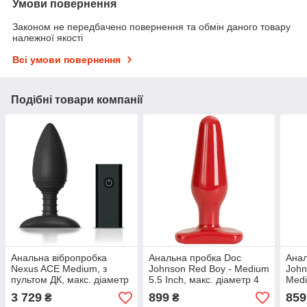
Умови повернення
Законом не передбачено повернення та обмін даного товару
належної якості
Всі умови повернення
Подібні товари компанії
Анальна вібропробка
Анальна пробка Doc
Анал
Nexus ACE Medium, з
Johnson Red Boy - Medium
John
пультом ДК, макс. діаметр
5.5 Inch, макс. діаметр 4
Medi
4см
см
діам
3 729
899
859
₴
₴