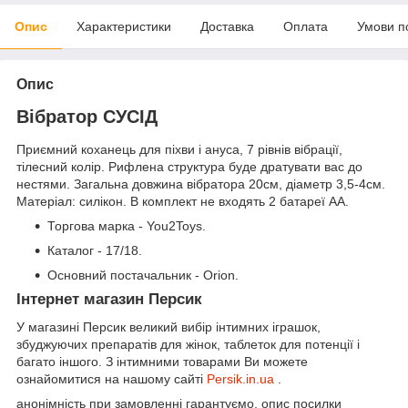
Опис
Характеристики
Доставка
Оплата
Умови п
Опис
Вібратор СУСІД
Приємний коханець для піхви і ануса, 7 рівнів вібрації,
тілесний колір. Рифлена структура буде дратувати вас до
нестями. Загальна довжина вібратора 20см, діаметр 3,5-4см.
Матеріал: силікон. В комплект не входять 2 батареї AA.
Торгова марка - You2Toys.
Каталог - 17/18.
Основний постачальник - Orion.
Інтернет магазин Персик
У магазині Персик великий вибір інтимних іграшок,
збуджуючих препаратів для жінок, таблеток для потенції і
багато іншого. З інтимними товарами Ви можете
ознайомитися на нашому сайті
Persik.in.ua
.
анонімність при замовленні гарантуємо, опис посилки