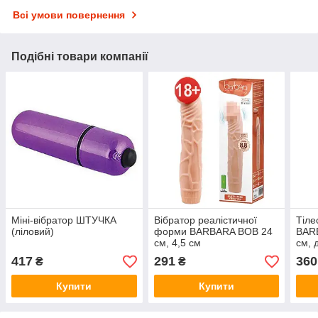
Всі умови повернення
Подібні товари компанії
Міні-вібратор ШТУЧКА
Вібратор реалістичної
Тіле
(ліловий)
форми BARBARA BOB 24
BAR
см, 4,5 см
см, 
417
291
360
₴
₴
Купити
Купити