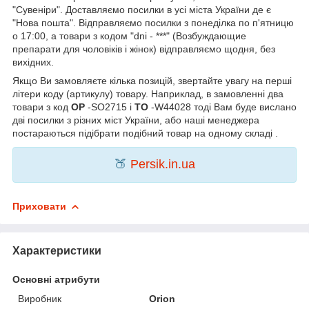
"Сувеніри". Доставляємо посилки в усі міста України де є
"Нова пошта". Відправляємо посилки з понеділка по п'ятницю
о 17:00, а товари з кодом "dni - ***" (Возбуждающие
препарати для чоловіків і жінок) відправляємо щодня, без
вихідних.
Якщо Ви замовляєте кілька позицій, звертайте увагу на перші
літери коду (артикулу) товару. Наприклад, в замовленні два
товари з код
OP
-SO2715 і
TO
-W44028 тоді Вам буде вислано
дві посилки з різних міст України, або наші менеджера
постараються підібрати подібний товар на одному складі .
🍑
Persik.in.ua
Приховати
Характеристики
Основні атрибути
Виробник
Orion