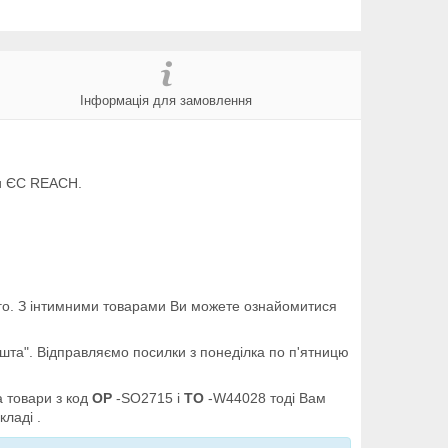
Інформація для замовлення
ми ЄС REACH.
шого. З інтимними товарами Ви можете ознайомитися
ошта". Відправляємо посилки з понеділка по п'ятницю
а товари з код
OP
-SO2715 і
TO
-W44028 тоді Вам
кладі .