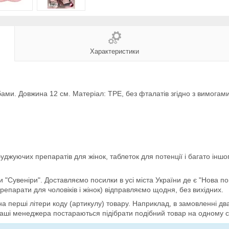
Характеристики
ми. Довжина 12 см. Матеріал: TPE, без фталатів згідно з вимога
збуджуючих препаратів для жінок, таблеток для потенції і багато ін
 "Сувеніри". Доставляємо посилки в усі міста України де є "Нова п
препарати для чоловіків і жінок) відправляємо щодня, без вихідних.
на перші літери коду (артикулу) товару. Наприклад, в замовленні дв
 наші менеджера постараються підібрати подібний товар на одному с