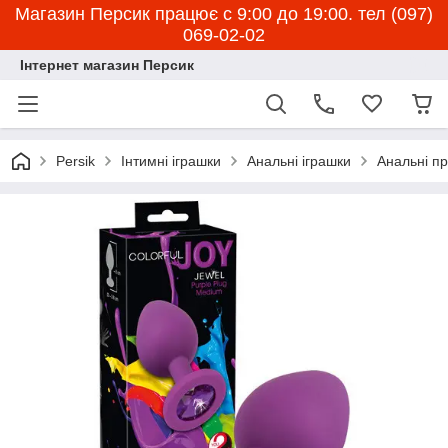
Магазин Персик працює с 9:00 до 19:00. тел (097)
069-02-02
Інтернет магазин Персик
Persik
Інтимні іграшки
Анальні іграшки
Анальні пр