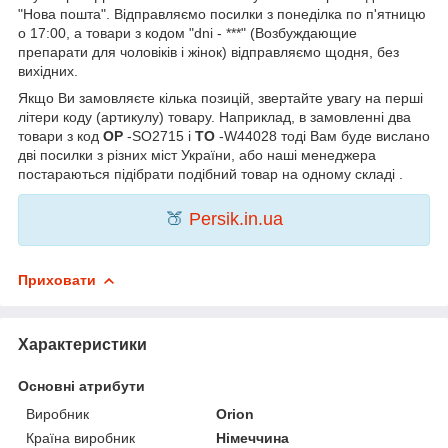
"Нова пошта". Відправляємо посилки з понеділка по п'ятницю
о 17:00, а товари з кодом "dni - ***" (Возбуждающие
препарати для чоловіків і жінок) відправляємо щодня, без
вихідних.
Якщо Ви замовляєте кілька позицій, звертайте увагу на перші
літери коду (артикулу) товару. Наприклад, в замовленні два
товари з код
OP
-SO2715 і
TO
-W44028 тоді Вам буде вислано
дві посилки з різних міст України, або наші менеджера
постараються підібрати подібний товар на одному складі .
🍑
Persik.in.ua
Приховати
Характеристики
Основні атрибути
Виробник
Orion
Країна виробник
Німеччина