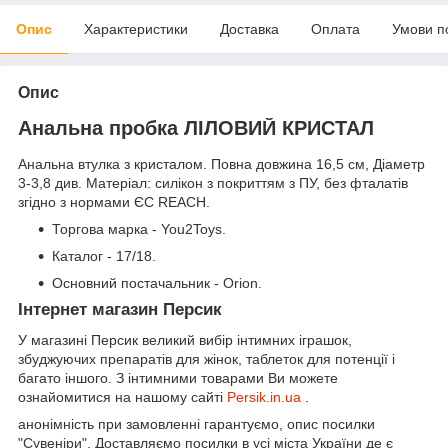
Опис
Характеристики
Доставка
Оплата
Умови п
Опис
Анальна пробка ЛІЛОВИЙ КРИСТАЛ
Анальна втулка з кристалом. Повна довжина 16,5 см, Діаметр
3-3,8 див. Матеріал: силікон з покриттям з ПУ, без фталатів
згідно з нормами ЄС REACH.
Торгова марка - You2Toys.
Каталог - 17/18.
Основний постачальник - Orion.
Інтернет магазин Персик
У магазині Персик великий вибір інтимних іграшок,
збуджуючих препаратів для жінок, таблеток для потенції і
багато іншого. З інтимними товарами Ви можете
ознайомитися на нашому сайті
Persik.in.ua
.
анонімність при замовленні гарантуємо, опис посилки
"Сувеніри". Доставляємо посилки в усі міста України де є