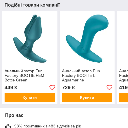
Подібні товари компанії
Анальний затор Fun
Анальний затор Fun
Анал
Factory BOOTIE FEM
Factory BOOTIE L
Fact
Bottle Green
Aquamarine
Aqua
см
449
729
419
₴
₴
Купити
Купити
Про нас
98% позитивних з 483 відгуків за рік