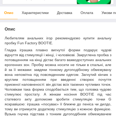
Опис
Характеристики
Доставка
Оплата
Умови п
Опис
Любителям анальних ігор рекомендуємо купити анальну
пробку Fun Factory BOOTIE.
Гладка іграшка плавно вигнутої форми подарує чудові
відчуття від стимуляції і жінці, і чоловікові. Закруглена пробка з
потовщенням на кінці дістає багато важкодоступних анальних
ерогенних зон. Пробку можна носити не тільки в спальні, але
й за її межами: завдяки тонкому дугоподібному обмежувачу
вона непомітна під повсякденним одягом. Загнутий кінчик з
круглим потовщенням при введенні створює почуття
приємної наповненості: він дістає всіх таємних чутливих точок.
Чоловікам така форма сподобається тим, що головка чудово
стимулює простату. А жінкам носіння BOOTIE під час
статевого акту допоможе зробити стимуляцію точки G
яскравішою: іграшка «посуває» її ближче до пеніса чи дилдо,
тому ви отримуєте додаткову стимуляцію з кожною фрикцією.
Вузька гнучка підстава з тонким дугоподібним обмежувачем