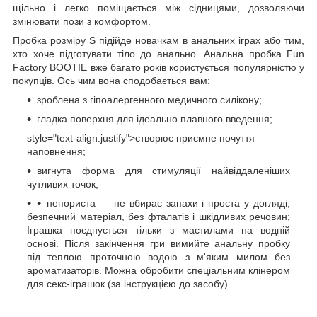
щільно і легко поміщається між сідницями, дозволяючи
змінювати пози з комфортом.
Пробка розміру S підійде новачкам в анальних іграх або тим,
хто хоче підготувати тіло до анально. Анальна пробка Fun
Factory BOOTIE вже багато років користується популярністю у
покупців. Ось чим вона сподобається вам:
зроблена з гіпоалергенного медичного силікону;
гладка поверхня для ідеально плавного введення;
style="text-align:justify">створює приємне почуття
наповнення;
вигнута форма для стимуляції найвіддаленіших
чутливих точок;
непориста — не вбирає запахи і проста у догляді;
безпечний матеріал, без фталатів і шкідливих речовин;
Іграшка поєднується тільки з мастилами на водній
основі. Після закінчення гри вимийте анальну пробку
під теплою проточною водою з м'яким милом без
ароматизаторів. Можна обробити спеціальним клінером
для секс-іграшок (за інструкцією до засобу).