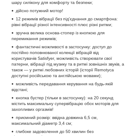
шару силікону для комфорту та безпеки;
дійсно потужний мотор!
12 режимів вібрації без під'єднання до смартфона:
рівні вібрації різної інтенсивності плюс різні ритми;
зручна велика основа-стопер із кнопкою для
перемикання режимів;
фантастичні можливості в застосунку: доступ до
постійно поповнюваної колекції вібрацій від
користувачів Satisfyer, можливість створювати свої
патерни, вібрації під музику та в ритмі зовнішніх звуків, а
також — у ритмі любовних історій (історії Remotyca
доступні російською та англійською мовами);
можливість передавання керування на будь-якій
відстані;
кнопка бустер (тільки в застосунку): на 20 секунд
містить максимальну супервібрацію обох моторів для
захопливих оргазмів!
приємний розмір: ввідна довжина 6,5 см,
максимальний діаметр 3,4 см;
глибоке задоволення до 50 хвилин без