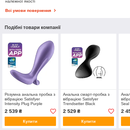
належної якості
Всі умови повернення
Подібні товари компанії
Розумна анальна пробка з
Анальна смарт-пробка з
Анал
вібрацією Satisfyer
вібрацією Satisfyer
вібр
Intensity Plug Purple
Trendsetter Black
Seal
2 539
2 529
2 4
₴
₴
Купити
Купити