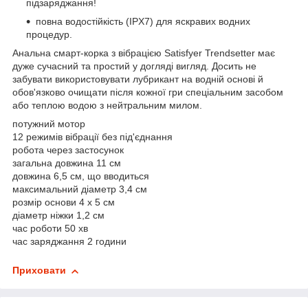
підзаряджання!
повна водостійкість (IPX7) для яскравих водних
процедур.
Анальна смарт-корка з вібрацією Satisfyer Trendsetter має
дуже сучасний та простий у догляді вигляд. Досить не
забувати використовувати лубрикант на водній основі й
обов'язково очищати після кожної гри спеціальним засобом
або теплою водою з нейтральним милом.
потужний мотор
12 режимів вібрації без під'єднання
робота через застосунок
загальна довжина 11 см
довжина 6,5 см, що вводиться
максимальний діаметр 3,4 см
розмір основи 4 х 5 см
діаметр ніжки 1,2 см
час роботи 50 хв
час заряджання 2 години
Приховати