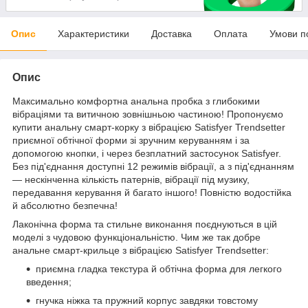
Опис
Характеристики
Доставка
Оплата
Умови п
Опис
Максимально комфортна анальна пробка з глибокими
вібраціями та витичною зовнішньою частиною! Пропонуємо
купити анальну смарт-корку з вібрацією Satisfyer Trendsetter
приємної обтічної форми зі зручним керуванням і за
допомогою кнопки, і через безплатний застосунок Satisfyer.
Без під'єднання доступні 12 режимів вібрації, а з під'єднанням
— нескінченна кількість патернів, вібрації під музику,
передавання керування й багато іншого! Повністю водостійка
й абсолютно безпечна!
Лаконічна форма та стильне виконання поєднуються в цій
моделі з чудовою функціональністю. Чим же так добре
анальне смарт-крильце з вібрацією Satisfyer Trendsetter:
приємна гладка текстура й обтічна форма для легкого
введення;
гнучка ніжка та пружний корпус завдяки товстому