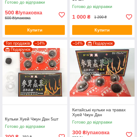
Готово до відправки
Готово до відправки
500
₴/упаковка
1 000
₴
1 200 ₴
600 ₴/упаковка
Купити
Купити
Топ продажів
–14%
–14%
Подарунок
Подарунок
Китайські кульки на травах
Хуей Чжун Дан
Кульки Хуей Чжун Дан 5шт
Готово до відправки
Готово до відправки
300
₴/упаковка
300
₴
350 ₴