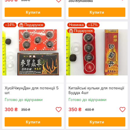
350 ₴/упаковка
Купити
Купити
–14%
Подарунок
Новинка
–12%
Подарунок
ХуєйЧжунДан для потенції 5
Китайські кульки для потенції
шт.
Будда 4шт
Готово до відправки
Готово до відправки
300
350
₴
₴
350 ₴
400 ₴
Купити
Купити