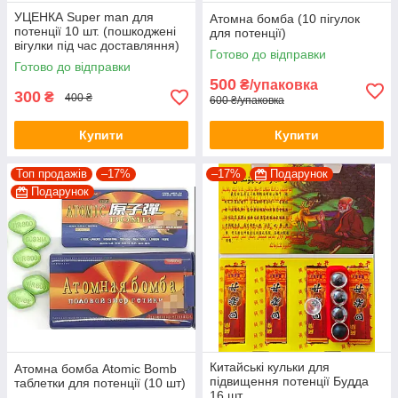
УЦЕНКА Super man для
Атомна бомба (10 пігулок
потенції 10 шт. (пошкоджені
для потенції)
вігулки під час доставляння)
Готово до відправки
Готово до відправки
500
₴/упаковка
300
₴
400 ₴
600 ₴/упаковка
Купити
Купити
Топ продажів
–17%
–17%
Подарунок
Подарунок
Китайські кульки для
Атомна бомба Atomic Bomb
підвищення потенції Будда
таблетки для потенції (10 шт)
16 шт.