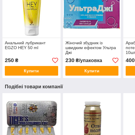
Анальний лубрикант
Жіночий збудник із
Араб
EGZO HEY 50 ml
швидким ефектом Ультра
поте
Джі
10ш
250
230
400
₴
₴/упаковка
Купити
Купити
Подібні товари компанії