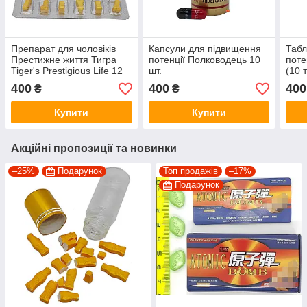
Препарат для чоловіків
Капсули для підвищення
Табл
Престижне життя Тигра
потенції Полководець 10
поте
Tiger's Prestigious Life 12
шт.
(10 
шт
400
400
400
₴
₴
Купити
Купити
Акційні пропозиції та новинки
–25%
Подарунок
Топ продажів
–17%
Подарунок