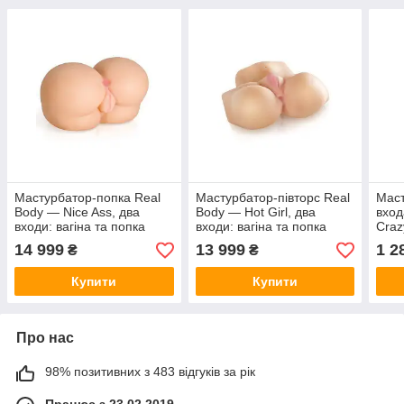
Мастурбатор-попка Real
Мастурбатор-півторс Real
Маст
Body — Nice Ass, два
Body — Hot Girl, два
вход
входи: вагіна та попка
входи: вагіна та попка
Craz
киц
14 999
13 999
1 2
₴
₴
MAS
Купити
Купити
Про нас
98% позитивних з 483 відгуків за рік