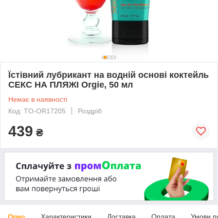
Їстівний лубрикант на водній основі коктейль
СЕКС НА ПЛЯЖІ Orgie, 50 мл
Немає в наявності
Код: TO-OR17205
Роздріб
439
₴
Опис
Характеристики
Доставка
Оплата
Умови п