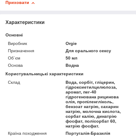
Приховати
Характеристики
Основні
Виробник
Orgie
Призначення
Для орального сексу
Об`єм
50 мл
Основа
Водна
Користувальницькі характеристики
Склад
Вода, сорбіт, гліцерин,
гідроксиетилцелюлоза,
аромат, пег-40
гідрогенована рицинова
олія, пропіленгліколь,
бензоат натрію, сахарин
натрію, молочна кислота,
сорбат калію, динатрію
фосфат, полісорбат 60,
натрію фосфат.
Країна походження
Португалія-Бразилія