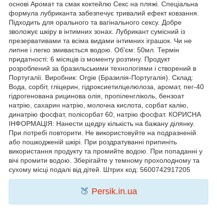
основі Аромат та смак коктейлю Секс на пляжі. Спеціальна
формула лубриканта забезпечує тривалий ефект ковзання.
Підходить для орального та вагінального сексу. Добре
зволожує шкіру в інтимних зонах. Лубрикант сумісний із
презервативами та всіма видами інтимних іграшок. Чи не
липне і легко змивається водою. Об'єм: 50мл. Термін
придатності: 6 місяців із моменту розтину. Продукт
розроблений за бразильськими технологіями і створений в
Португалії. Виробник: Orgie (Бразилія-Португалія). Склад:
Вода, сорбіт, гліцерин, гідроксиетилцелюлоза, аромат, пег-40
гідрогенована рицинова олія, пропіленгліколь, бензоат
натрію, сахарин натрію, молочна кислота, сорбат калію,
динатрію фосфат, полісорбат 60, натрію фосфат. КОРИСНА
ІНФОРМАЦІЯ: Нанести щедру кількість на бажану ділянку.
При потребі повторити. Не використовуйте на подразненій
або пошкодженій шкірі. При роздратуванні припиніть
використання продукту та промийте водою. При попаданні у
вічі промити водою. Зберігайте у темному прохолодному та
сухому місці подалі від дітей. Штрих код: 5600742917205
🍑
Persik.in.ua