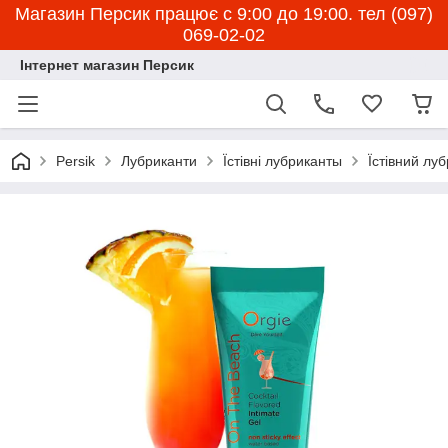
Магазин Персик працює с 9:00 до 19:00. тел (097)
069-02-02
Інтернет магазин Персик
Persik
Лубриканти
Їстівні лубриканты
Їстівний лу