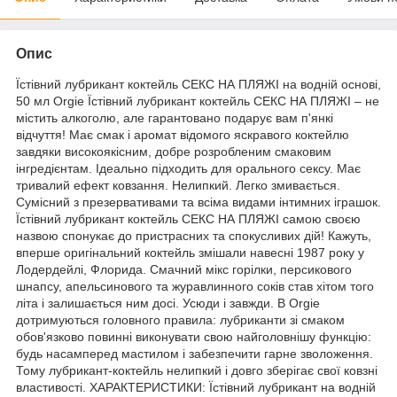
Опис
Їстівний лубрикант коктейль СЕКС НА ПЛЯЖІ на водній основі,
50 мл Orgie Їстівний лубрикант коктейль СЕКС НА ПЛЯЖІ – не
містить алкоголю, але гарантовано подарує вам п'янкі
відчуття! Має смак і аромат відомого яскравого коктейлю
завдяки високоякісним, добре розробленим смаковим
інгредієнтам. Ідеально підходить для орального сексу. Має
тривалий ефект ковзання. Нелипкий. Легко змивається.
Сумісний з презервативами та всіма видами інтимних іграшок.
Їстівний лубрикант коктейль СЕКС НА ПЛЯЖІ самою своєю
назвою спонукає до пристрасних та спокусливих дій! Кажуть,
вперше оригінальний коктейль змішали навесні 1987 року у
Лодердейлі, Флорида. Смачний мікс горілки, персикового
шнапсу, апельсинового та журавлинного соків став хітом того
літа і залишається ним досі. Усюди і завжди. В Orgie
дотримуються головного правила: лубриканти зі смаком
обов'язково повинні виконувати свою найголовнішу функцію:
будь насамперед мастилом і забезпечити гарне зволоження.
Тому лубрикант-коктейль нелипкий і довго зберігає свої ковзні
властивості. ХАРАКТЕРИСТИКИ: Їстівний лубрикант на водній