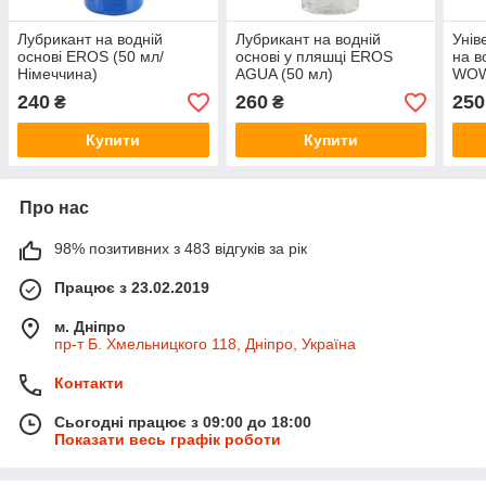
Лубрикант на водній
Лубрикант на водній
Унів
основі EROS (50 мл/
основі у пляшці EROS
на в
Німеччина)
AGUA (50 мл)
WOW
240
260
250
₴
₴
Купити
Купити
Про нас
98% позитивних з 483 відгуків за рік
Працює з 23.02.2019
м. Дніпро
пр-т Б. Хмельницкого 118, Дніпро, Україна
Контакти
Сьогодні працює з 09:00 до 18:00
Показати весь графік роботи