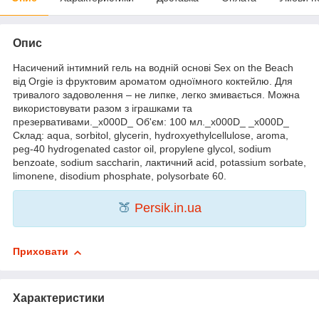
Опис
Насичений інтимний гель на водній основі Sex on the Beach
від Orgie із фруктовим ароматом одноїмного коктейлю. Для
тривалого задоволення – не липке, легко змивається. Можна
використовувати разом з іграшками та
презервативами._x000D_ Об'єм: 100 мл._x000D_ _x000D_
Склад: aqua, sorbitol, glycerin, hydroxyethylcellulose, aroma,
peg-40 hydrogenated castor oil, propylene glycol, sodium
benzoate, sodium saccharin, лактичний acid, potassium sorbate,
limonene, disodium phosphate, polysorbate 60.
🍑
Persik.in.ua
Приховати
Характеристики