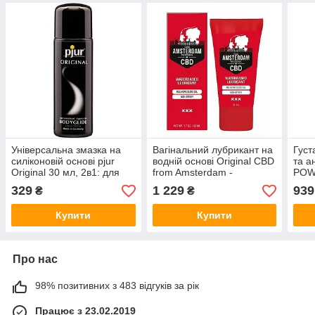
Універсальна змазка на
Вагінальний лубрикант на
Густ
силіконовій основі pjur
водній основі Original CBD
та а
Original 30 мл, 2в1: для
from Amsterdam -
POW
сексу та масажу
Waterbased Lubricant, 50
150 
329
1 229
939
₴
₴
ml
Купити
Купити
Про нас
98% позитивних з 483 відгуків за рік
Працює з 23.02.2019