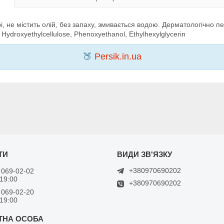
рі, не містить олій, без запаху, змивається водою. Дерматологічно 
Hydroxyethylcellulose, Phenoxyethanol, Ethylhexylglycerin
🍑
Persik.in.ua
+380970690202
 069-02-02
 19:00
+380970690202
 069-02-20
 19:00