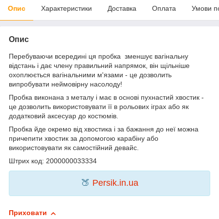
Опис
Характеристики
Доставка
Оплата
Умови п
Опис
Перебуваючи всередині ця пробка зменшує вагінальну
відстань і дає члену правильний напрямок, він щільніше
охоплюється вагінальними м'язами - це дозволить
випробувати неймовірну насолоду!
Пробка виконана з металу і має в основі пухнастий хвостик -
це дозволить використовувати її в рольових іграх або як
додатковий аксесуар до костюмів.
Пробка йде окремо від хвостика і за бажання до неї можна
причепити хвостик за допомогою карабіну або
використовувати як самостійний девайс.
Штрих код: 2000000033334
🍑
Persik.in.ua
Приховати