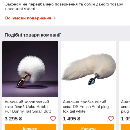
Законом не передбачено повернення та обмін даного товару
належної якості
Всі умови повернення
Подібні товари компанії
Анальний корок заячий
Анальна пробка лисий
Анал
хвіст білий Upko Rabbit
хвіст DS Fetish Anal plug
хвос
Fur Bunny Tail Small Butt
fox tail white
plug 
Plug
3 295
1 495
1 0
₴
₴
Купити
Купити