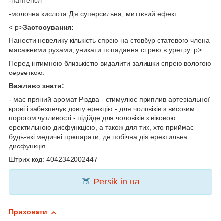
-пантенол
-молочна кислота Дія суперсильна, миттєвий ефект.
< p>
Застосування:
Нанести невелику кількість спрею на стовбур статевого члена
масажними рухами, уникати попадання спрею в уретру. p>
Перед інтимною близькістю видалити залишки спрею вологою
серветкою.
Важливо знати:
- має пряний аромат Різдва - стимулює приплив артеріальної
крові і забезпечує довгу ерекцію - для чоловіків з високим
порогом чутливості - підійде для чоловіків з віковою
еректильною дисфункцією, а також для тих, хто приймає
будь-які медичні препарати, де побічна дія еректильна
дисфункція.
Штрих код: 4042342002447
🍑
Persik.in.ua
Приховати