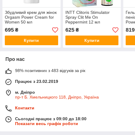
Збудливий крем для жінок
INTT Clitoris Stimulator
Гель
Orgasm Power Cream for
Spray Clit Me On
пені
Women 50 мл
Peppermint 12 мл
Powe
695
625
819
₴
₴
Купити
Купити
Про нас
98% позитивних з 483 відгуків за рік
Працює з 23.02.2019
м. Дніпро
пр-т Б. Хмельницкого 118, Дніпро, Україна
Контакти
Сьогодні працює з 09:00 до 18:00
Показати весь графік роботи