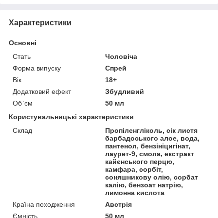
Характеристики
Основні
Стать
Чоловіча
Форма випуску
Спрей
Вік
18+
Додатковий ефект
Збудливий
Об`єм
50 мл
Користувальницькі характеристики
Склад
Пропіленгліколь, сік листя
барбадоського алое, вода,
пантенол, бензініцигінат,
лаурет-9, смола, екстракт
кайєнського перцю,
камфара, сорбіт,
соняшникову олію, сорбат
калію, бензоат натрію,
лимонна кислота
Країна походження
Австрія
Ємність
50 мл