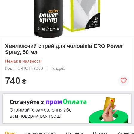
Хвилюючий спрей для чоловіків ERO Power
Spray, 50 мл
Немає в наявності
Код: TO-HOT77303
Роздріб
740
₴
Опис
Характеристики
Доставка
Оплата
Умови п