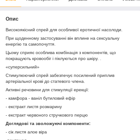
Опис
Високоякісний спрей для особливої еротичної насолоди.
При щоденному застосуванні він вплине на сексуальну
енергію та самопочуття.
Цьому сприяє особлива комбінація з компонентів, що
покращують кровообіг і піклуються про шкіру. .
«суперсильний»
Стимулюючий спрей забезпечує посилений приплив
артеріальної крові до статевого члена.
Активні речовини для стимуляції ерекції:
- камфора - ваніл бутиловий ефір
- екстракт листя розмарину
- екстракт червоного стручкового перцю
Доглядові та зволожуючі компоненти:
- сік листя алое віра