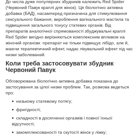
До числа дуже популярних збудників належить Red Spider
(Червоний Павук краплі для жінок). Ця біологічно активна
добавка (БАД), насамперед призначена для стимулювання
сексуального бажання, вироблення вагінального мастила та
підвищення загального тонусу статевих органів. Від
препаратів аналогічної спрямованості збуджувальні краплі
Red Spider вигідно вирізняються комплексним впливом на
жіночий організм: препарат не тільки підвищує лібідо, але й,
маючи терапевтичний ефект, надає лікувальний ефект під час
низки заболеваний.
Коли треба застосовувати збудник
Червоний Павук
Обговорювана біологічно активна добавка показана до
застосування за цілої низки проблем. Так, розмова ведеться
про:
низькому статевому потягу;
фригідності;
складності в досягненні оргазмів і повної їхньої
відсутності;
закомплексованості та скутості жінок у ліжку;