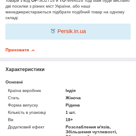
товари з код
OP
-SO2715 и
TO
-W44028 тоді Вам буде вислано
дві посилки з різних міст України, або наші
менеджеристараються підібрати подібний товар на одному
складі.
🍑
Persik.in.ua
Приховати
Характеристики
Основні
Країна виробник
Індія
Стать
Жіноча
Форма випуску
Рідина
Кількість в упаковці
1 шт.
Вік
18+
Додатковий ефект
Розслаблення м'язів,
Збільшення чутливості,