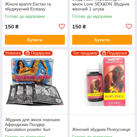
Жіночі краплі Екстаз та
жінок Love SEX&ON Збудник
збуджуючий Ecstasy
жіночий 1 штука
Готово до відправки
Готово до відправки
150
150
₴
₴
Купити
Купити
Новинка
Подарунок
Топ продажів
Подарунок
Збудник для жінок порошок
Афродизіак Полдер
Ejaculation powder 4шт
Жіночий збудник Розпусниця
Готово до відправки
Готово до відправки