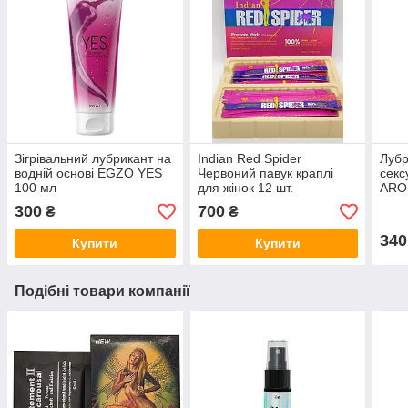
Зігрівальний лубрикант на
Indian Red Spider
Лубр
водній основі EGZO YES
Червоний павук краплі
секс
100 мл
для жінок 12 шт.
AROM
50 м
300
700
₴
₴
340
Купити
Купити
Подібні товари компанії