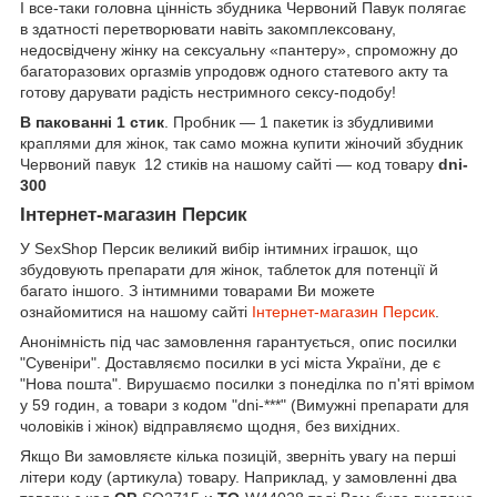
І все-таки головна цінність збудника Червоний Павук полягає
в здатності перетворювати навіть закомплексовану,
недосвідчену жінку на сексуальну «пантеру», спроможну до
багаторазових оргазмів упродовж одного статевого акту та
готову дарувати радість нестримного сексу-подобу!
В пакованні 1 стик
. Пробник — 1 пакетик із збудливими
краплями для жінок, так само можна купити жіночий збудник
Червоний павук 12 стиків на нашому сайті — код товару
dni-
300
Інтернет-магазин Персик
У SexShop Персик великий вибір інтимних іграшок, що
збудовують препарати для жінок, таблеток для потенції й
багато іншого. З інтимними товарами Ви можете
ознайомитися на нашому сайті
Інтернет-магазин Персик
.
Анонімність під час замовлення гарантується, опис посилки
"Сувеніри". Доставляємо посилки в усі міста України, де є
"Нова пошта". Вирушаємо посилки з понеділка по п'яті врімом
у 59 годин, а товари з кодом "dni-***" (Вимужні препарати для
чоловіків і жінок) відправляємо щодня, без вихідних.
Якщо Ви замовляєте кілька позицій, зверніть увагу на перші
літери коду (артикула) товару. Наприклад, у замовленні два