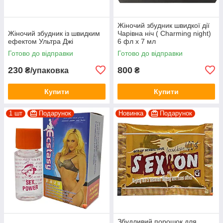
Жіночий збудник швидкої дії
Жіночий збудник із швидким
Чарівна ніч ( Charming night)
ефектом Ультра Джі
6 фл х 7 мл
Готово до відправки
Готово до відправки
230
800
₴/упаковка
₴
Купити
Купити
1 шт
Подарунок
Новинка
Подарунок
Збудливий порошок для