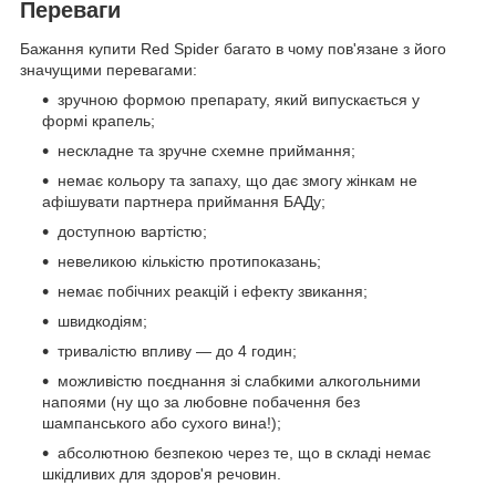
Переваги
Бажання купити Red Spider багато в чому пов'язане з його
значущими перевагами:
зручною формою препарату, який випускається у
формі крапель;
нескладне та зручне схемне приймання;
немає кольору та запаху, що дає змогу жінкам не
афішувати партнера приймання БАДу;
доступною вартістю;
невеликою кількістю протипоказань;
немає побічних реакцій і ефекту звикання;
швидкодіям;
тривалістю впливу — до 4 годин;
можливістю поєднання зі слабкими алкогольними
напоями (ну що за любовне побачення без
шампанського або сухого вина!);
абсолютною безпекою через те, що в складі немає
шкідливих для здоров'я речовин.