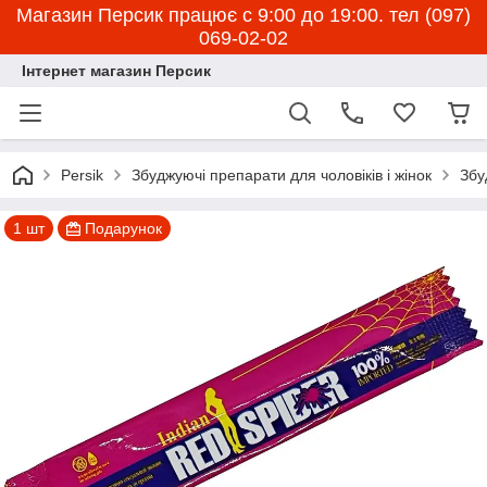
Магазин Персик працює с 9:00 до 19:00. тел (097)
069-02-02
Інтернет магазин Персик
Persik
Збуджуючі препарати для чоловіків і жінок
Збу
1 шт
Подарунок