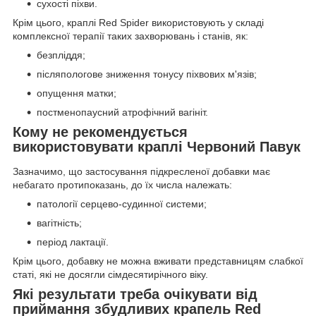
сухості піхви.
Крім цього, краплі Red Spider використовують у складі
комплексної терапії таких захворювань і станів, як:
безпліддя;
післяпологове зниження тонусу піхвових м'язів;
опущення матки;
постменопаусний атрофічний вагініт.
Кому не рекомендується
використовувати краплі Червоний Павук
Зазначимо, що застосування підкресленої добавки має
небагато протипоказань, до їх числа належать:
патології серцево-судинної системи;
вагітність;
період лактації.
Крім цього, добавку не можна вживати представницям слабкої
статі, які не досягли сімдесятирічного віку.
Які результати треба очікувати від
приймання збудливих крапель Red