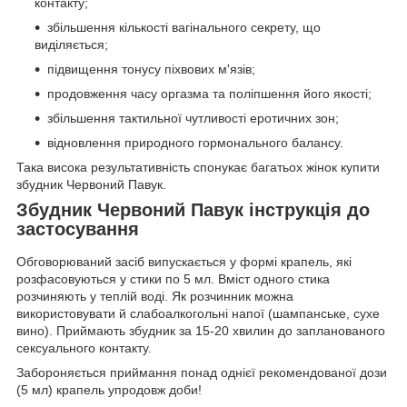
контакту;
збільшення кількості вагінального секрету, що
виділяється;
підвищення тонусу піхвових м'язів;
продовження часу оргазма та поліпшення його якості;
збільшення тактильної чутливості еротичних зон;
відновлення природного гормонального балансу.
Така висока результативність спонукає багатьох жінок купити
збудник Червоний Павук.
Збудник Червоний Павук інструкція до
застосування
Обговорюваний засіб випускається у формі крапель, які
розфасовуються у стики по 5 мл. Вміст одного стика
розчиняють у теплій воді. Як розчинник можна
використовувати й слабоалкогольні напої (шампанське, сухе
вино). Приймають збудник за 15-20 хвилин до запланованого
сексуального контакту.
Забороняється приймання понад однієї рекомендованої дози
(5 мл) крапель упродовж доби!