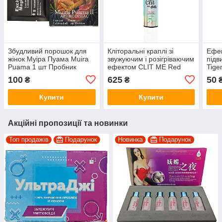
Збудливий порошок для
Кліторальні краплі зі
Ефек
жінок Муіра Пуама Muira
звужуючим і розігріваючим
підв
Puama 1 шт Пробник
ефектом CLIT ME Red
Tige
Fruits
100
625
50
₴
₴
Купити
Купити
Акційні пропозиції та новинки
Топ продажів
Подарунок
Новинка
Подарунок