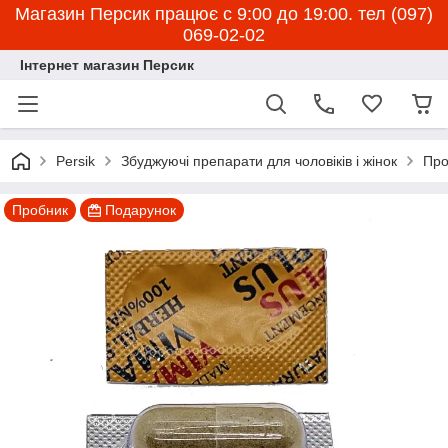
Магазин Персик працює с 9:00 до 19:00. тел (097)
069-02-02
Інтернет магазин Персик
Persik
Збуджуючі препарати для чоловіків і жінок
Про
Пробник
Подарунок