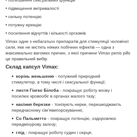
• підвищення витривалості
• сильну потенцію
• потужну ерекцію
• посилення відчуттів і кількості оргазмів
Vimax одне з небагатьох препаратів для стимуляції чоловічої
сили, яке не містить ніяких побічних ефектів ― одна з
максимально вагомих причин, з якої причини Vimax penis pills
це правильний вибір.
Склад капсул Vimax:
корінь женьшеню
- потужний природний
стимулятор, в тому числі і сексуальної функції;
листя Гінгко Білоба
- покращує роботу мозку і
посилює кровообіг в органах малого тазу;
насіння березки
- тонізують нирки, перешкоджають
передчасному сім'явипорскуванню;
Со Пальметто
- покращує потенцію, оздоровлює
передміхурову залозу;
глід
- покращує роботу судин і серця;