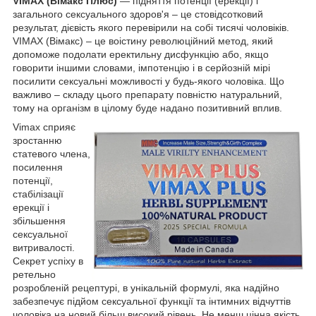
VIMAX (Вімакс Плюс)
― підняття потенції (ерекції) і
загального сексуального здоров'я – це стовідсотковий
результат, дієвість якого перевірили на собі тисячі чоловіків.
VIMAX (Вімакс) – це воістину революційний метод, який
допоможе подолати еректильну дисфункцію або, якщо
говорити іншими словами, імпотенцію і в серйозній мірі
посилити сексуальні можливості у будь-якого чоловіка. Що
важливо – складу цього препарату повністю натуральний,
тому на організм в цілому буде надано позитивний вплив.
Vimax сприяє
зростанню
статевого члена,
посилення
потенції,
стабілізації
ерекції і
збільшення
сексуальної
витривалості.
Секрет успіху в
ретельно
розробленій рецептурі, в унікальній формулі, яка надійно
забезпечує підйом сексуальної функції та інтимних відчуттів
чоловіка на новий більш високий рівень. Не менш цінна якість