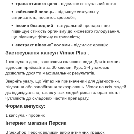
трава хтивого цапа
- підсилює сексуальний потяг;
кайенский перець
- підвищує сексуальну
витривалість, посилює кровообіг;
інозин безводний
- натуральний препарат, що
підвищує стійкість організму до кисневого голодування,
що підвищує фізичну витривалість;
екстракт вівсяної соломи
- підсилює ерекцію.
Застосування капсул Vimax Plus
:
1 капсула в день, запиваючи склянкою води. Для інтимних
відносин приймайте за 30 хвилин. Курс 3-4 упаковок
дозволить досягти максимальних результатів.
Зверніть увагу, що Vimax не призначений для діагностики,
лікування або запобігання захворювань. Vimax на всіх людей
діє індивідуально, так як у всіх людей різна толерантність і
чутливість до складових частин препарату.
Форма випуску:
1 капсула - пробник
Інтернет магазин Персик
В SexShop Персик великий вибір інтимних іграшок,