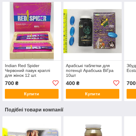
Indian Red Spider
Арабські таблетки для
Збуд
Червоний павук краплі
потенції Арабська ВіГра
Ecst
для жінок 12 шт.
10шт
700
400
700
₴
₴
Купити
Купити
Подібні товари компанії