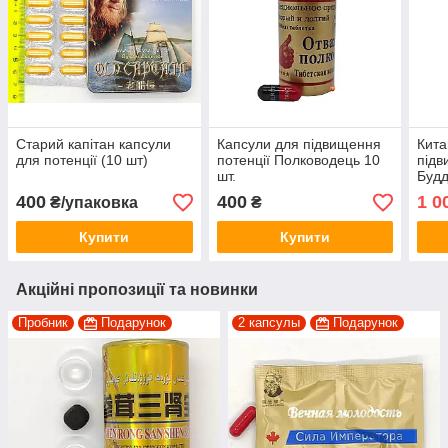
Старий капітан капсули
Капсули для підвищення
Кита
для потенції (10 шт)
потенції Полководець 10
підв
шт.
Будд
400
400
1 0
₴/упаковка
₴
Купити
Купити
Акційні пропозиції та новинки
Пробник
Подарунок
2 капсулы
Подарунок