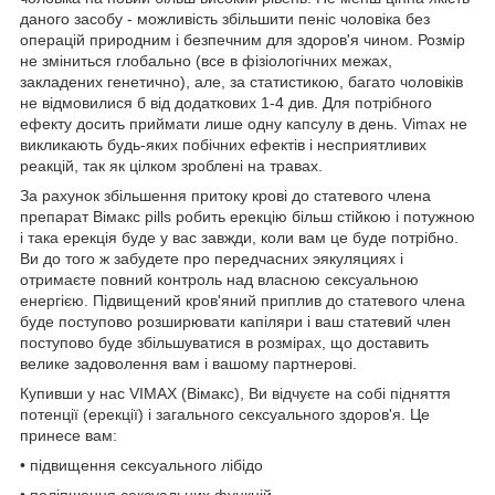
даного засобу - можливість збільшити пеніс чоловіка без
операцій природним і безпечним для здоров'я чином. Розмір
не зміниться глобально (все в фізіологічних межах,
закладених генетично), але, за статистикою, багато чоловіків
не відмовилися б від додаткових 1-4 див. Для потрібного
ефекту досить приймати лише одну капсулу в день. Vimax не
викликають будь-яких побічних ефектів і несприятливих
реакцій, так як цілком зроблені на травах.
За рахунок збільшення притоку крові до статевого члена
препарат Вімакс pills робить ерекцію більш стійкою і потужною
і така ерекція буде у вас завжди, коли вам це буде потрібно.
Ви до того ж забудете про передчасних эякуляциях і
отримаєте повний контроль над власною сексуальною
енергією. Підвищений кров'яний приплив до статевого члена
буде поступово розширювати капіляри і ваш статевий член
поступово буде збільшуватися в розмірах, що доставить
велике задоволення вам і вашому партнерові.
Купивши у нас VIMAX (Вімакс), Ви відчуєте на собі підняття
потенції (ерекції) і загального сексуального здоров'я. Це
принесе вам:
• підвищення сексуального лібідо
• поліпшення сексуальних функцій