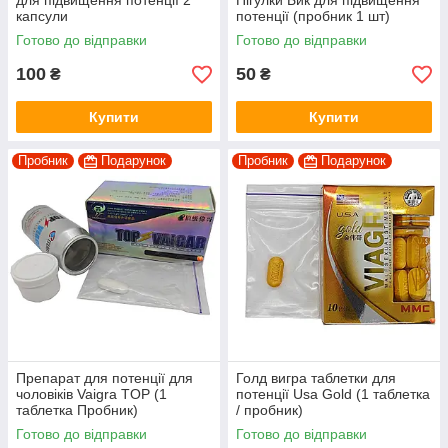
для підвищення потенції 2
Пігулки Бик для підвищення
капсули
потенції (пробник 1 шт)
Готово до відправки
Готово до відправки
100
50
₴
₴
Купити
Купити
Пробник
Подарунок
Пробник
Подарунок
Препарат для потенції для
Голд вигра таблетки для
чоловіків Vaigra TOP (1
потенції Usa Gold (1 таблетка
таблетка Пробник)
/ пробник)
Готово до відправки
Готово до відправки