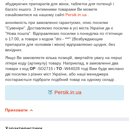
збуджуючих препаратів для жінок, таблеток для потенції і
багато іншого. З інтимними товарами Ви можете
ознайомитися на нашому сайті
Persik.in.ua
.
анонімність при замовленні гарантуємо, опис посилки
"Сувеніри". Доставляємо посилки в усі міста України де є
"Нова пошта". Відправляємо посилки з понеділка по п'ятницю
о 17:00, а товари з кодом "dni - ***" (Возбуждающие
препарати для чоловіків і жінок) відправляємо щодня, без
вихідних.
Якщо Ви замовляєте кілька позицій, звертайте увагу на перші
літери коду (артикулу) товару. Наприклад, в замовленні два
товари з код
OP
-SO2715 і
TO
-W44028 тоді Вам буде вислано
дві посилки з різних міст України, або наші менеджера
постараються підібрати подібний товар на одному складі .
🍑
Persik.in.ua
Приховати
Характеристики