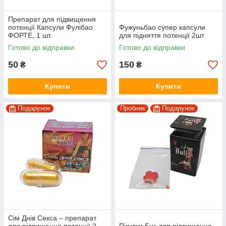
Препарат для підвищення
потенції Капсули Фулібао
Фужуньбао супер капсули
ФОРТЕ, 1 шт.
для підняття потенції 2шт
Готово до відправки
Готово до відправки
50
150
₴
₴
Купити
Купити
Подарунок
Пробник
Подарунок
Сім Днів Секса – препарат