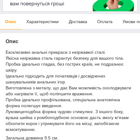
Опис
Характеристики
Доставка
Оплата
Умови п
Опис
Ексклюзивні анальні прикраси з неіржавкої сталі.
Якісна неіржавка сталь гарантує безпеку для вашого тіла.
Пробка ідеально гладка, без гострих країв, не подразнює
шкіру.
Ідеально підходить для початківців і досвідчених
шанувальників анальних ігор.
Виготовлена з металу, що дає Вам можливість охолоджувати
або нагрівати її, щоб поліпшити враження.
Пробка ідеально профільована, спеціальна анатомічна
форма полегшує введення.
Луковицеподібна форма чудово стимулює. З іншого боку,
вузька шийка з ромбоподібною основою дасть змогу м'язам
обхопити корок і утримувати його на місці, запобігаючи
всмоктуванню.
Загальна довжина 9.5 см.