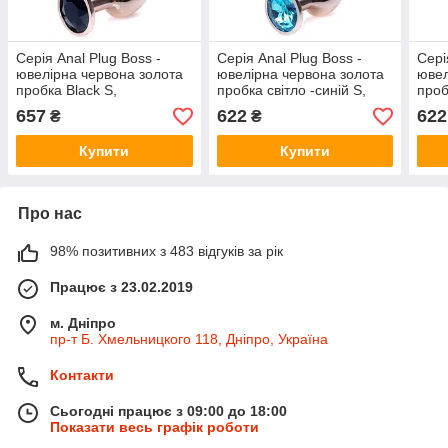
Серія Anal Plug Boss -
Серія Anal Plug Boss -
Сері
ювелірна червона золота
ювелірна червона золота
ювел
пробка Black S,
пробка світло -синій S,
проб
BS6400111
BS6400113
BS6
657
622
622
₴
₴
Купити
Купити
Про нас
98% позитивних з 483 відгуків за рік
Працює з 23.02.2019
м. Дніпро
пр-т Б. Хмельницкого 118, Дніпро, Україна
Контакти
Сьогодні працює з 09:00 до 18:00
Показати весь графік роботи