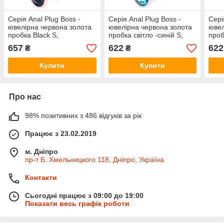
Серія Anal Plug Boss -
Серія Anal Plug Boss -
Сері
ювелірна червона золота
ювелірна червона золота
ювел
пробка Black S,
пробка світло -синій S,
проб
BS6400111
BS6400113
BS6
657
622
622
₴
₴
Купити
Купити
Про нас
98% позитивних з 486 відгуків за рік
Працює з 23.02.2019
м. Дніпро
пр-т Б. Хмельницкого 118, Дніпро, Україна
Контакти
Сьогодні працює з 09:00 до 19:00
Показати весь графік роботи