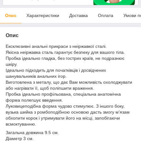
Опис
Характеристики
Доставка
Оплата
Умови п
Опис
Ексклюзивні анальні прикраси з неіржавкої сталі.
Якісна неіржавка сталь гарантує безпеку для вашого тіла.
Пробка ідеально гладка, без гострих країв, не подразнює
шкіру.
Ідеально підходить для початківців і досвідчених
шанувальників анальних ігор.
Виготовлена з металу, що дає Вам можливість охолоджувати
або нагрівати її, щоб поліпшити враження.
Пробка ідеально профільована, спеціальна анатомічна
форма полегшує введення.
Луковицеподібна форма чудово стимулює. З іншого боку,
вузька шийка з ромбоподібною основою дасть змогу м'язам
обхопити корок і утримувати його на місці, запобігаючи
всмоктуванню.
Загальна довжина 9.5 см.
Діаметр 3 см.