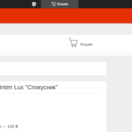
Кошик
Кошик
ntim Lux "Спокусник"
і — 150 ₴