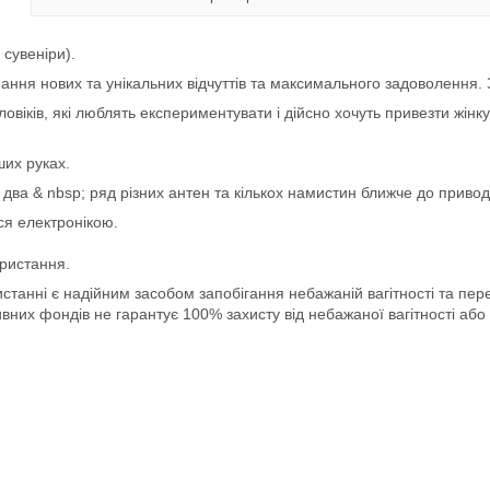
 сувеніри).
имання нових та унікальних відчуттів та максимального задоволення.
овіків, які люблять експериментувати і дійсно хочуть привезти жінку 
ших руках.
p; два & nbsp; ряд різних антен та кількох намистин ближче до прив
ся електронікою.
ристання.
истанні є надійним засобом запобігання небажаній вагітності та п
ивних фондів не гарантує 100% захисту від небажаної вагітності або 