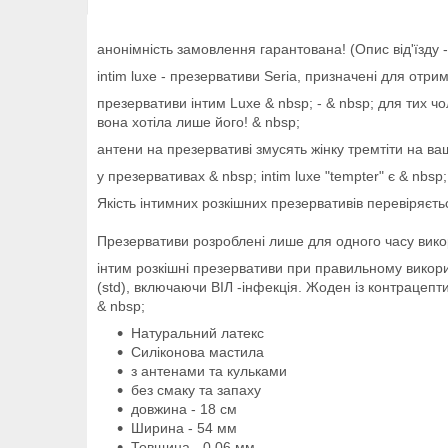
анонімність замовлення гарантована! (Опис від'їзду -
intim luxe - презервативи Seria, призначені для отр
презервативи інтим Luxe & nbsp; - & nbsp; для тих чол
вона хотіла лише його! & nbsp;
антени на презервативі змусять жінку тремтіти на ва
у презервативах & nbsp; intim luxe "tempter" є & nbs
Якість інтимних розкішних презервативів перевіряєть
Презервативи розроблені лише для одного часу вико
інтим розкішні презервативи при правильному викор
(std), включаючи ВІЛ -інфекція. Жоден із контрацепт
& nbsp;
Натуральний латекс
Силіконова мастила
з антенами та кульками
без смаку та запаху
довжина - 18 см
Ширина - 54 мм
Товщина - 0,06 мм