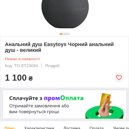
Анальний душ Easytoys Чорний анальний
душ - великий
Немає в наявності
Код: TO-ET23094
Роздріб
1 100
₴
Опис
Характеристики
Доставка
Оплата
Умови п