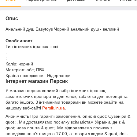
Опис
Анальний душ Easytoys Чорний анальний душ - великий
Особливості
Тип інтимних іграшок: інші
:
:
Колір: чорний
Матеріал: абс; ПВХ
Країна походження: Нідерланди
Інтернет магазин Персик
У магазин персик великий вибір інтимних іграшок,
захоплюючих препаратів для жінок, таблетки для потенції та
багато іншого. З інтимними товарами ви можете знайти на
нашому веб-сайті
Persik.in.ua
.
Анонімність При гарантії замовлення, опис & quot; Сувеніри &
quot ;. Ми доставляємо посилку всім містам України, де є &
quot; нова пошта & quot;. Ми відправляємо посилку з
понеділка по п'ятницю о 17:00, а товари з кодом & quot; dni -