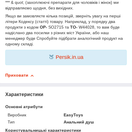
*** & quot; (захоплюючі препарати для чоловіків і жінок) ми
відправляємо щодня, без вихідних.
Якщо ви замовляєте кілька позицій, зверніть увагу на перші
літери Кодексу (статті) товару. Наприклад, у порядку два
продукти з кодом
OP-
SO2715 та
TO-
W44028, то вам буде
надіслано два посилки з різних міст України, або наш
менеджер буде Спробуйте підібрати аналогічний продукт на
одному складі.
🍑
Persik.in.ua
Приховати
Характеристики
Основні атрибути
Виробник
EasyToys
Тип
Анальний душ
Користувальницькі характеристики