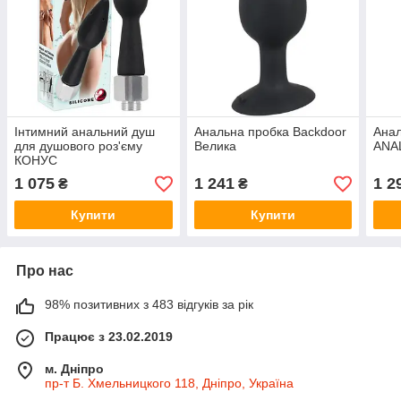
Інтимний анальний душ
Анальна пробка Backdoor
Анал
для душового роз'єму
Велика
ANA
КОНУС
1 075
1 241
1 2
₴
₴
Купити
Купити
Про нас
98% позитивних з 483 відгуків за рік
Працює з 23.02.2019
м. Дніпро
пр-т Б. Хмельницкого 118, Дніпро, Україна