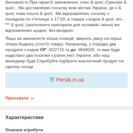
Анонімність При гарантії замовлення, опис & quot; Сувеніри &
quot ;. Ми доставляємо посилку всім містам України, де є &
quot; нова пошта & quot;. Ми відправляємо посилку з
понеділка по п'ятницю о 17:00, а товари з кодом & quot; dni -
*** & quot; (захоплюючі препарати для чоловіків і жінок) ми
відправляємо щодня, без вихідних.
Якщо ви замовляєте кілька позицій, зверніть увагу на перші
літери Кодексу (статті) товару. Наприклад, у порядку два
продукти з кодом
OP
-SO2715 та
до
-W44028, то вам буде
надіслано два посилки з різних міст України, або наш
менеджер буде Спробуйте підібрати аналогічний продукт на
одному складі.
🍑
Persik.in.ua
Приховати
Характеристики
Основні атрибути