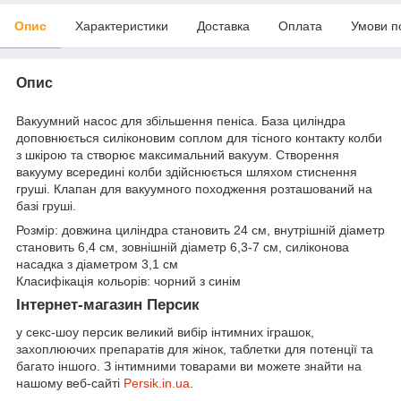
Опис
Характеристики
Доставка
Оплата
Умови п
Опис
Вакуумний насос для збільшення пеніса. База циліндра
доповнюється силіконовим соплом для тісного контакту колби
з шкірою та створює максимальний вакуум. Створення
вакууму всередині колби здійснюється шляхом стиснення
груші. Клапан для вакуумного походження розташований на
базі груші.
Розмір: довжина циліндра становить 24 см, внутрішній діаметр
становить 6,4 см, зовнішній діаметр 6,3-7 см, силіконова
насадка з діаметром 3,1 см
Класифікація кольорів: чорний з синім
Інтернет-магазин Персик
у секс-шоу персик великий вибір інтимних іграшок,
захоплюючих препаратів для жінок, таблетки для потенції та
багато іншого. З інтимними товарами ви можете знайти на
нашому веб-сайті
Persik.in.ua
.