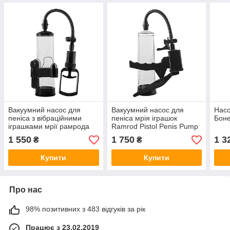
Вакуумний насос для
Вакуумний насос для
Насо
пеніса з вібраційними
пеніса мрія іграшок
Боне
іграшками мрії рамрода
Ramrod Pistol Penis Pump
вібруючий пеніс насос
Pump
1 550
1 750
1 3
₴
₴
Купити
Купити
Про нас
98% позитивних з 483 відгуків за рік
Працює з 23.02.2019