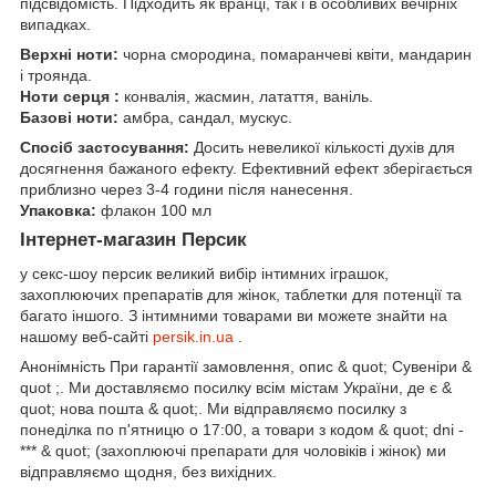
підсвідомість. Підходить як вранці, так і в особливих вечірніх
випадках.
Верхні ноти:
чорна смородина, помаранчеві квіти, мандарин
і троянда.
Ноти серця :
конвалія, жасмин, латаття, ваніль.
Базові ноти:
амбра, сандал, мускус.
Спосіб застосування:
Досить невеликої кількості духів для
досягнення бажаного ефекту. Ефективний ефект зберігається
приблизно через 3-4 години після нанесення.
Упаковка:
флакон 100 мл
Інтернет-магазин Персик
у секс-шоу персик великий вибір інтимних іграшок,
захоплюючих препаратів для жінок, таблетки для потенції та
багато іншого. З інтимними товарами ви можете знайти на
нашому веб-сайті
persik.in.ua
.
Анонімність При гарантії замовлення, опис & quot; Сувеніри &
quot ;. Ми доставляємо посилку всім містам України, де є &
quot; нова пошта & quot;. Ми відправляємо посилку з
понеділка по п'ятницю о 17:00, а товари з кодом & quot; dni -
*** & quot; (захоплюючі препарати для чоловіків і жінок) ми
відправляємо щодня, без вихідних.