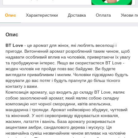
Опис
Характеристики
Доставка
Оплата
Умови п
Опис
BT Love
- це аромат для жінок, які люблять веселощі і
пригоди. Витончений аромат розроблений таким чином, щоб
надавати особливий вплив на чоловіків, привертаючи їх увагу
та пробуджуючи інтерес. Якщо ви скористаєтеся BT Love -
жоден чоловік не пройде повз вас байдуже. Ви будете
виглядати привабливим і милим. Чоловіки підсвідомо будуть
відчувати до вас потяг і будуть прагнути до більш тісного
контакту з вами.
Композиція аромату, що входить до складу BT Love, являє
собою захоплюючий аромат, який являє собою складну
композицію нот чорної смородини, квітів апельсина,
мандарина і троянди. Аромат неймовірно збуджує, чуттєвий
та жіночний. У ноті сервоприводу відчувається конвалія,
жасмин, латаття і ваніль. База аромату розкривається
акцентами амбри, сандалового дерева і мускусу. Ця
незвичайна суміш незвичайним чином впливає на чоловіче