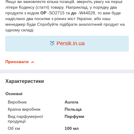
Якщо ви замовляєте кілька позицій, зверніть увагу на перші
літери Кодексу (статті) товару. Наприклад, у порядку два
продукти з кодом
OP
-SO2715 та
до
-W44028, то вам буде
надіслано два посилки з різних міст України, або наш
менеджер буде Спробуйте підібрати аналогічний продукт на
одному складі.
🍑
Persik.in.ua
Приховати
Характеристики
Основні
Виробник
Aurora
Країна виробник
Польща
Вид парфумерної
Парфуми
продукції
Об`єм
100 мл