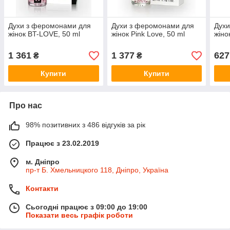
Духи з феромонами для
Духи з феромонами для
Духи
жінок BT-LOVE, 50 ml
жінок Pink Love, 50 ml
жіно
1 361
1 377
627
₴
₴
Купити
Купити
Про нас
98% позитивних з 486 відгуків за рік
Працює з 23.02.2019
м. Дніпро
пр-т Б. Хмельницкого 118, Дніпро, Україна
Контакти
Сьогодні працює з 09:00 до 19:00
Показати весь графік роботи