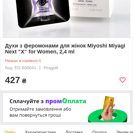
Духи з феромонами для жінок Miyoshi Miyagi
Next "X" for Women, 2,4 ml
Немає в наявності
Код: EG-600041
Роздріб
427
₴
Опис
Характеристики
Доставка
Оплата
Умови п