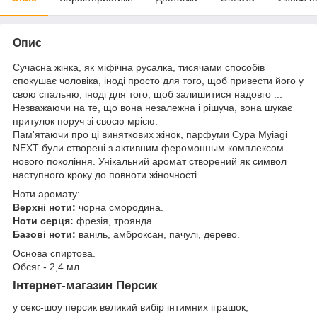
Опис
Сучасна жінка, як міфічна русалка, тисячами способів
спокушає чоловіка, іноді просто для того, щоб привести його у
свою спальню, іноді для того, щоб залишитися надовго ...
Незважаючи на те, що вона незалежна і рішуча, вона шукає
притулок поруч зі своєю мрією.
Пам'ятаючи про ці виняткових жінок, парфуми Сура Myiagi
NEXT були створені з активним феромонным комплексом
нового покоління. Унікальний аромат створений як символ
наступного кроку до повноти жіночності.
Ноти аромату:
Верхні ноти:
чорна смородина.
Ноти серця:
фрезія, троянда.
Базові ноти:
ваніль, амброксан, пачулі, дерево.
Основа спиртова.
Обсяг - 2,4 мл
Інтернет-магазин Персик
у секс-шоу персик великий вибір інтимних іграшок,