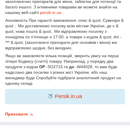
захоплюючих препаратів для жінок, таблетки для потенції та
багато іншого. З інтимними товарами ви можете знайти на
нашому веб-сайті
persik.in.ua
.
Анонімність При гарантії замовлення, опис & quot; Сувеніри &
quot ;. Ми доставляємо посилку всім містам України, де є &
quot; нова пошта & quot;. Ми відправляємо посилку з
понеділка по п'ятницю о 17:00, а товари з кодом & quot; dni -
*** & quot; (захоплюючі препарати для чоловіків і жінок) ми
відправляємо щодня, без вихідних.
Якщо ви замовляєте кілька позицій, зверніть увагу на перші
літери Кодексу (статті) товару. Наприклад, у порядку два
продукти з кодом
OP
-SO2715 та
до
-W44028, то вам буде
надіслано два посилки з різних міст України, або наш
менеджер буде Спробуйте підібрати аналогічний продукт на
одному складі.
🍑
Persik.in.ua
Приховати