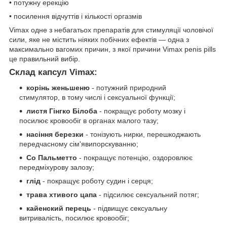
• потужну ерекцію
• посилення відчуттів і кількості оргазмів
Vimax одне з небагатьох препаратів для стимуляції чоловічої
сили, яке не містить ніяких побічних ефектів ― одна з
максимально вагомих причин, з якої причини Vimax penis pills
це правильний вибір.
Склад капсул Vimax:
корінь женьшеню
- потужний природний
стимулятор, в тому числі і сексуальної функції;
листя Гінгко Білоба
- покращує роботу мозку і
посилює кровообіг в органах малого тазу;
насіння березки
- тонізують нирки, перешкоджають
передчасному сім'явипорскуванню;
Со Пальметто
- покращує потенцію, оздоровлює
передміхурову залозу;
глід
- покращує роботу судин і серця;
трава хтивого цапа
- підсилює сексуальний потяг;
кайенский перець
- підвищує сексуальну
витривалість, посилює кровообіг;