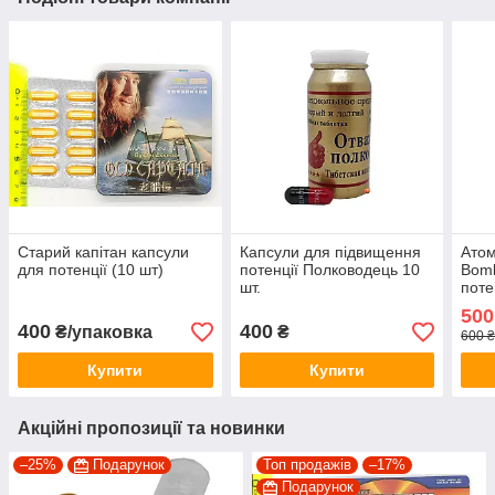
Старий капітан капсули
Капсули для підвищення
Атом
для потенції (10 шт)
потенції Полководець 10
Bomb
шт.
поте
500
400
400
₴/упаковка
₴
600 ₴
Купити
Купити
Акційні пропозиції та новинки
–25%
Подарунок
Топ продажів
–17%
Подарунок