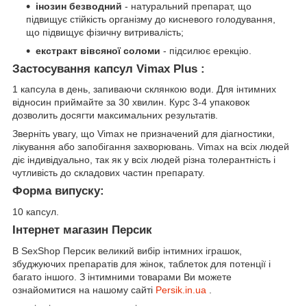
інозин безводний
- натуральний препарат, що
підвищує стійкість організму до кисневого голодування,
що підвищує фізичну витривалість;
екстракт вівсяної соломи
- підсилює ерекцію.
Застосування капсул Vimax Plus
:
1 капсула в день, запиваючи склянкою води. Для інтимних
відносин приймайте за 30 хвилин. Курс 3-4 упаковок
дозволить досягти максимальних результатів.
Зверніть увагу, що Vimax не призначений для діагностики,
лікування або запобігання захворювань. Vimax на всіх людей
діє індивідуально, так як у всіх людей різна толерантність і
чутливість до складових частин препарату.
Форма випуску:
10 капсул.
Інтернет магазин Персик
В SexShop Персик великий вибір інтимних іграшок,
збуджуючих препаратів для жінок, таблеток для потенції і
багато іншого. З інтимними товарами Ви можете
ознайомитися на нашому сайті
Persik.in.ua
.