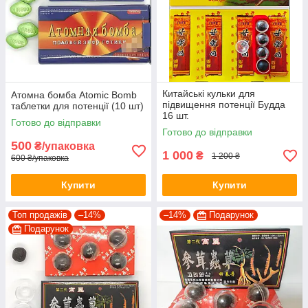
Китайські кульки для
Атомна бомба Atomic Bomb
підвищення потенції Будда
таблетки для потенції (10 шт)
16 шт.
Готово до відправки
Готово до відправки
500
₴/упаковка
1 000
₴
1 200 ₴
600 ₴/упаковка
Купити
Купити
Топ продажів
–14%
–14%
Подарунок
Подарунок