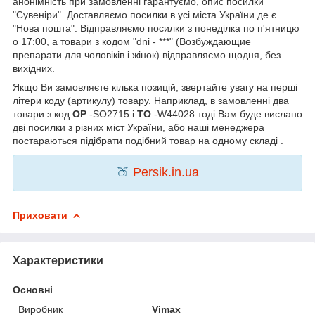
анонімність при замовленні гарантуємо, опис посилки
"Сувеніри". Доставляємо посилки в усі міста України де є
"Нова пошта". Відправляємо посилки з понеділка по п'ятницю
о 17:00, а товари з кодом "dni - ***" (Возбуждающие
препарати для чоловіків і жінок) відправляємо щодня, без
вихідних.
Якщо Ви замовляєте кілька позицій, звертайте увагу на перші
літери коду (артикулу) товару. Наприклад, в замовленні два
товари з код
OP
-SO2715 і
TO
-W44028 тоді Вам буде вислано
дві посилки з різних міст України, або наші менеджера
постараються підібрати подібний товар на одному складі .
🍑
Persik.in.ua
Приховати
Характеристики
Основні
Виробник
Vimax