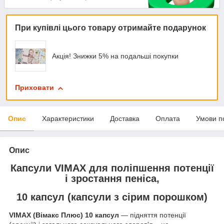
При купівлі цього товару отримайте подарунок
Акція! Знижки 5% на подальші покупки
Приховати
Опис
Характеристики
Доставка
Оплата
Умови п
Опис
Капсули VIMAX для поліпшення потенції
і зростання пеніса,
10 капсул (капсули з сірим порошком)
VIMAX (Вімакс Плюс) 10 капсул
― підняття потенції