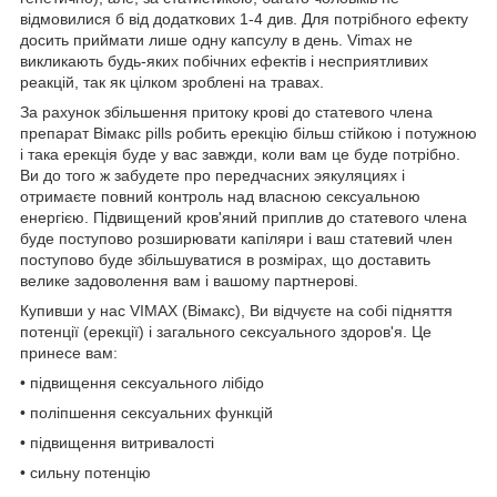
відмовилися б від додаткових 1-4 див. Для потрібного ефекту
досить приймати лише одну капсулу в день. Vimax не
викликають будь-яких побічних ефектів і несприятливих
реакцій, так як цілком зроблені на травах.
За рахунок збільшення притоку крові до статевого члена
препарат Вімакс pills робить ерекцію більш стійкою і потужною
і така ерекція буде у вас завжди, коли вам це буде потрібно.
Ви до того ж забудете про передчасних эякуляциях і
отримаєте повний контроль над власною сексуальною
енергією. Підвищений кров'яний приплив до статевого члена
буде поступово розширювати капіляри і ваш статевий член
поступово буде збільшуватися в розмірах, що доставить
велике задоволення вам і вашому партнерові.
Купивши у нас VIMAX (Вімакс), Ви відчуєте на собі підняття
потенції (ерекції) і загального сексуального здоров'я. Це
принесе вам:
• підвищення сексуального лібідо
• поліпшення сексуальних функцій
• підвищення витривалості
• сильну потенцію