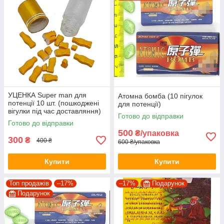
УЦЕНКА Super man для
Атомна бомба (10 пігулок
потенції 10 шт. (пошкоджені
для потенції)
вігулки під час доставляння)
Готово до відправки
Готово до відправки
500
₴/упаковка
300
₴
400 ₴
600 ₴/упаковка
Купити
Купити
Топ продажів
–17%
–17%
Подарунок
Подарунок