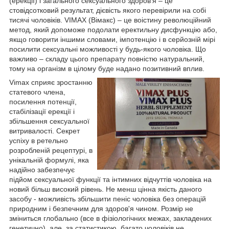
(ерекції) і загального сексуального здоров'я – це
стовідсотковий результат, дієвість якого перевірили на собі
тисячі чоловіків. VIMAX (Вімакс) – це воістину революційний
метод, який допоможе подолати еректильну дисфункцію або,
якщо говорити іншими словами, імпотенцію і в серйозній мірі
посилити сексуальні можливості у будь-якого чоловіка. Що
важливо – складу цього препарату повністю натуральний,
тому на організм в цілому буде надано позитивний вплив.
Vimax сприяє зростанню
статевого члена,
посилення потенції,
стабілізації ерекції і
збільшення сексуальної
витривалості. Секрет
успіху в ретельно
розробленій рецептурі, в
унікальній формулі, яка
надійно забезпечує
підйом сексуальної функції та інтимних відчуттів чоловіка на
новий більш високий рівень. Не менш цінна якість даного
засобу - можливість збільшити пеніс чоловіка без операцій
природним і безпечним для здоров'я чином. Розмір не
зміниться глобально (все в фізіологічних межах, закладених
генетично), але, за статистикою, багато чоловіків не