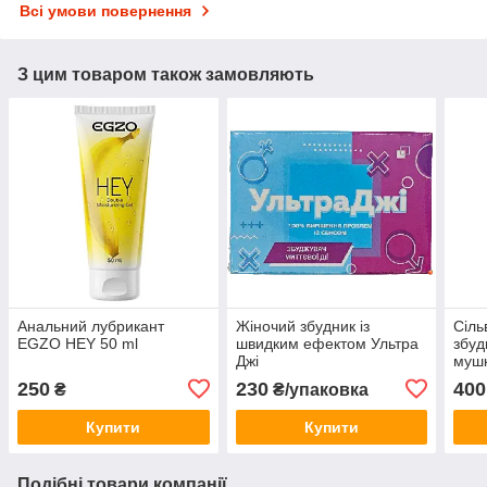
Всі умови повернення
З цим товаром також замовляють
Анальний лубрикант
Жіночий збудник із
Сіль
EGZO HEY 50 ml
швидким ефектом Ультра
збуд
Джі
мушк
Silv
250
230
400
₴
₴/упаковка
Купити
Купити
Подібні товари компанії