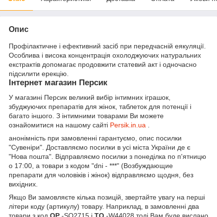
Опис
Профілактичне і ефективний засіб при передчасній еякуляції.
Особлива і висока концентрація охолоджуючих натуральних
екстрактів допомагає продовжити статевий акт і одночасно
підсилити ерекцію.
Інтернет магазин Персик
У магазині Персик великий вибір інтимних іграшок,
збуджуючих препаратів для жінок, таблеток для потенції і
багато іншого. З інтимними товарами Ви можете
ознайомитися на нашому сайті
Persik.in.ua
.
анонімність при замовленні гарантуємо, опис посилки
"Сувеніри". Доставляємо посилки в усі міста України де є
"Нова пошта". Відправляємо посилки з понеділка по п'ятницю
о 17:00, а товари з кодом "dni - ***" (Возбуждающие
препарати для чоловіків і жінок) відправляємо щодня, без
вихідних.
Якщо Ви замовляєте кілька позицій, звертайте увагу на перші
літери коду (артикулу) товару. Наприклад, в замовленні два
товари з код
OP
-SO2715 і
TO
-W44028 тоді Вам буде вислано