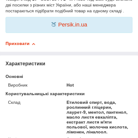
дві посилки з різних міст України, або наші менеджера
постараються підібрати подібний товар на одному складі .
🍑
Persik.in.ua
Приховати
Характеристики
Основні
Виробник
Hot
Користувальницькі характеристики
Склад
Етиловий спирт, вода,
рослинний гліцерин,
лаурет-9, ментол, пантенол,
масло листя евкаліпта,
екстракт листя м'яти
польової, молочна кислота,
лімонен, ліналоол.