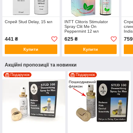
Спрей Stud Delay, 15 мл
INTT Clitoris Stimulator
Спре
Spray Clit Me On
слин
Peppermint 12 мл
Indi
Mout
441
625
759
₴
₴
Купити
Купити
Акційні пропозиції та новинки
Подарунок
Подарунок