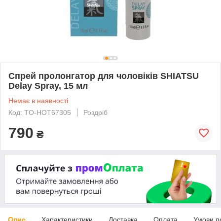
Спрей пролонгатор для чоловіків SHIATSU
Delay Spray, 15 мл
Немає в наявності
Код: TO-HOT67305
Роздріб
790
₴
Опис
Характеристики
Доставка
Оплата
Умови п