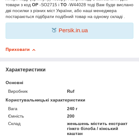
товари з код
OP
-SO2715 і
TO
-W44028 тоді Вам буде вислано
дві посилки з різних міст України, або наші менеджера
постараються підібрати подібний товар на одному складі .
🍑
Persik.in.ua
Приховати
Характеристики
Основні
Виробник
Ruf
Користувальницькі характеристики
Вага
240 г
Ємність
200
Склад
женьшень містить екстракт
гінкго білоба / кінський
каштан