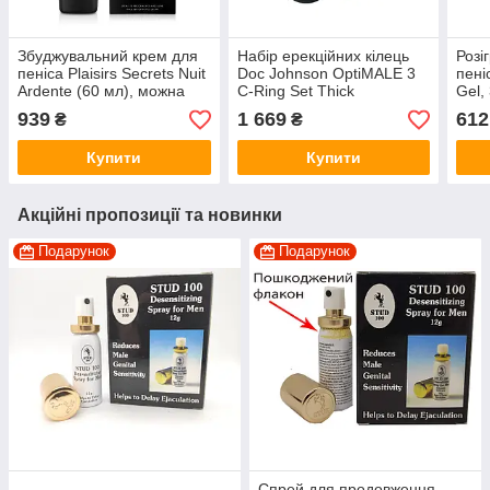
Збуджувальний крем для
Набір ерекційних кілець
Розі
пеніса Plaisirs Secrets Nuit
Doc Johnson OptiMALE 3
пені
Ardente (60 мл), можна
C-Ring Set Thick
Gel,
для клітора
939
1 669
612
₴
₴
Купити
Купити
Акційні пропозиції та новинки
Подарунок
Подарунок
Спрей для продовження