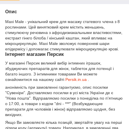
Опис
Maxi Male - унікальний крем для масажу статевого члена з 8
рослинами. Цей винятковий крем містить женьшень,
стимулюючу речовина з афродизиакальными властивостями,
екстракт гінкго білоба / кінський каштан, який впливає на
мікроциркуляцію. Maxi Male зволожує поверхневі шари
епідермісу і допомагає стимулювати мікроциркуляцію крові.
Інтернет магазин Персик
У магазині Персик великий вибір інтимних іграшок,
збуджуючих препаратів для жінок, таблеток для потенції і
багато іншого. З інтимними товарами Ви можете
ознайомитися на нашому сайті
Persik.in.ua
.
анонімність при замовленні гарантуємо, опис посилки
"Сувеніри". Доставляємо посилки в усі міста України де є
"Нова пошта". Відправляємо посилки з понеділка по п'ятницю
о 17:00, а товари з кодом "dni - ***" (Возбуждающие
препарати для чоловіків і жінок) відправляємо щодня, без
вихідних.
Якщо Ви замовляєте кілька позицій, звертайте увагу на перші
літери коду (артикулу) товару. Наприклад, в замовленні два