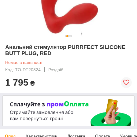
Анальний стимулятор PURRFECT SILICONE
BUTT PLUG, RED
Немає в наявності
Код: TO-DT20824
Роздріб
1 795
₴
Опис
Характеристики
Доставка
Оплата
Умови п