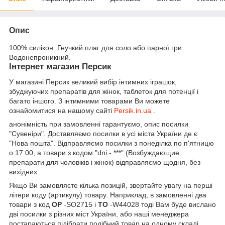
Опис
100% силікон. Гнучкий плаг для соло або парної гри.
Водонепроникний.
Інтернет магазин Персик
У магазині Персик великий вибір інтимних іграшок,
збуджуючих препаратів для жінок, таблеток для потенції і
багато іншого. З інтимними товарами Ви можете
ознайомитися на нашому сайті
Persik.in.ua
.
анонімність при замовленні гарантуємо, опис посилки
"Сувеніри". Доставляємо посилки в усі міста України де є
"Нова пошта". Відправляємо посилки з понеділка по п'ятницю
о 17:00, а товари з кодом "dni - ***" (Возбуждающие
препарати для чоловіків і жінок) відправляємо щодня, без
вихідних.
Якщо Ви замовляєте кілька позицій, звертайте увагу на перші
літери коду (артикулу) товару. Наприклад, в замовленні два
товари з код
OP
-SO2715 і
TO
-W44028 тоді Вам буде вислано
дві посилки з різних міст України, або наші менеджера
постараються підібрати подібний товар на одному складі .