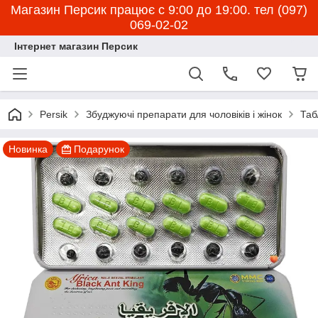
Магазин Персик працює с 9:00 до 19:00. тел (097)
069-02-02
Інтернет магазин Персик
Persik
Збуджуючі препарати для чоловіків і жінок
Таб
Новинка
Подарунок