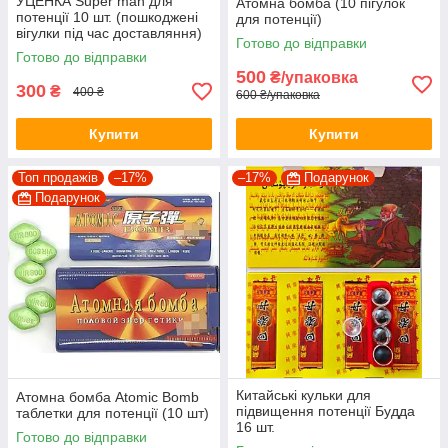
УЦЕНКА Super man для
Атомна бомба (10 пігулок
потенції 10 шт. (пошкоджені
для потенції)
вігулки під час доставляння)
Готово до відправки
Готово до відправки
500
₴/упаковка
300
₴
400 ₴
600 ₴/упаковка
Купити
Купити
Топ продажів
–17%
–17%
Подарунок
Подарунок
Китайські кульки для
Атомна бомба Atomic Bomb
підвищення потенції Будда
таблетки для потенції (10 шт)
16 шт.
Готово до відправки