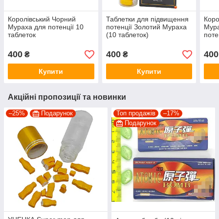
Королівський Чорний
Таблетки для підвищення
Коро
Мураха для потенції 10
потенції Золотий Мураха
Мура
таблеток
(10 таблеток)
поте
табл
400
400
400
₴
₴
Купити
Купити
Акційні пропозиції та новинки
–25%
Подарунок
Топ продажів
–17%
Подарунок