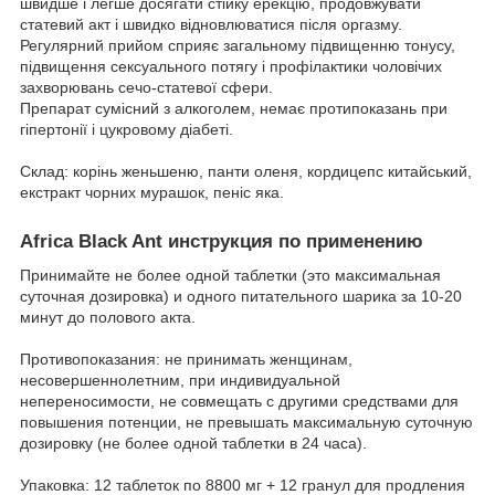
швидше і легше досягати стійку ерекцію, продовжувати
статевий акт і швидко відновлюватися після оргазму.
Регулярний прийом сприяє загальному підвищенню тонусу,
підвищення сексуального потягу і профілактики чоловічих
захворювань сечо-статевої сфери.
Препарат сумісний з алкоголем, немає протипоказань при
гіпертонії і цукровому діабеті.
Склад: корінь женьшеню, панти оленя, кордицепс китайський,
екстракт чорних мурашок, пеніс яка.
Africa Black Ant инструкция по применению
Принимайте не более одной таблетки (это максимальная
суточная дозировка) и одного питательного шарика за 10-20
минут до полового акта.
Противопоказания: не принимать женщинам,
несовершеннолетним, при индивидуальной
непереносимости, не совмещать с другими средствами для
повышения потенции, не превышать максимальную суточную
дозировку (не более одной таблетки в 24 часа).
Упаковка: 12 таблеток по 8800 мг + 12 гранул для продления