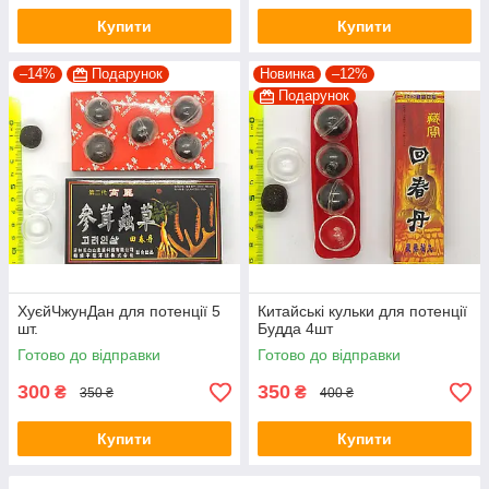
Купити
Купити
–14%
Подарунок
Новинка
–12%
Подарунок
ХуєйЧжунДан для потенції 5
Китайські кульки для потенції
шт.
Будда 4шт
Готово до відправки
Готово до відправки
300
350
₴
₴
350 ₴
400 ₴
Купити
Купити