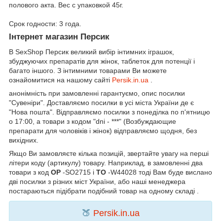
полового акта. Вес с упаковкой 45г.
Срок годности: 3 года.
Інтернет магазин Персик
В SexShop Персик великий вибір інтимних іграшок,
збуджуючих препаратів для жінок, таблеток для потенції і
багато іншого. З інтимними товарами Ви можете
ознайомитися на нашому сайті
Persik.in.ua
.
анонімність при замовленні гарантуємо, опис посилки
"Сувеніри". Доставляємо посилки в усі міста України де є
"Нова пошта". Відправляємо посилки з понеділка по п'ятницю
о 17:00, а товари з кодом "dni - ***" (Возбуждающие
препарати для чоловіків і жінок) відправляємо щодня, без
вихідних.
Якщо Ви замовляєте кілька позицій, звертайте увагу на перші
літери коду (артикулу) товару. Наприклад, в замовленні два
товари з код
OP
-SO2715 і
TO
-W44028 тоді Вам буде вислано
дві посилки з різних міст України, або наші менеджера
постараються підібрати подібний товар на одному складі .
🍑
Persik.in.ua