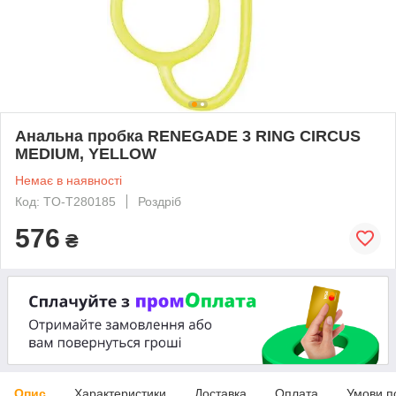
Анальна пробка RENEGADE 3 RING CIRCUS
MEDIUM, YELLOW
Немає в наявності
Код: TO-T280185
Роздріб
576
₴
Опис
Характеристики
Доставка
Оплата
Умови п