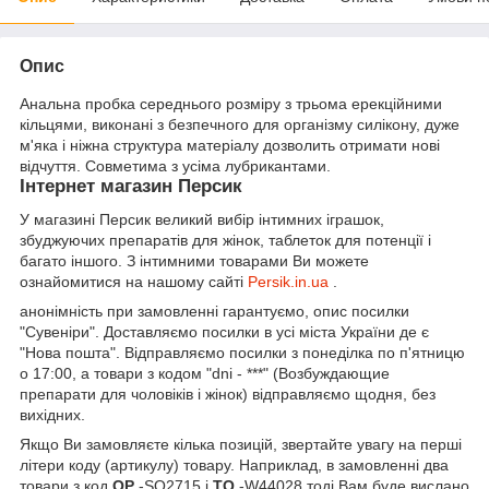
Опис
Анальна пробка середнього розміру з трьома ерекційними
кільцями, виконані з безпечного для організму силікону, дуже
м'яка і ніжна структура матеріалу дозволить отримати нові
відчуття. Совметима з усіма лубрикантами.
Інтернет магазин Персик
У магазині Персик великий вибір інтимних іграшок,
збуджуючих препаратів для жінок, таблеток для потенції і
багато іншого. З інтимними товарами Ви можете
ознайомитися на нашому сайті
Persik.in.ua
.
анонімність при замовленні гарантуємо, опис посилки
"Сувеніри". Доставляємо посилки в усі міста України де є
"Нова пошта". Відправляємо посилки з понеділка по п'ятницю
о 17:00, а товари з кодом "dni - ***" (Возбуждающие
препарати для чоловіків і жінок) відправляємо щодня, без
вихідних.
Якщо Ви замовляєте кілька позицій, звертайте увагу на перші
літери коду (артикулу) товару. Наприклад, в замовленні два
товари з код
OP
-SO2715 і
TO
-W44028 тоді Вам буде вислано