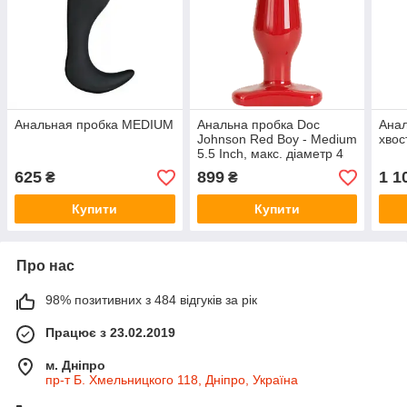
Анальная пробка MEDIUM
Анальна пробка Doc
Анал
Johnson Red Boy - Medium
хвос
5.5 Inch, макс. діаметр 4
см
625
899
1 1
₴
₴
Купити
Купити
Про нас
98% позитивних з 484 відгуків за рік
Працює з 23.02.2019
м. Дніпро
пр-т Б. Хмельницкого 118, Дніпро, Україна