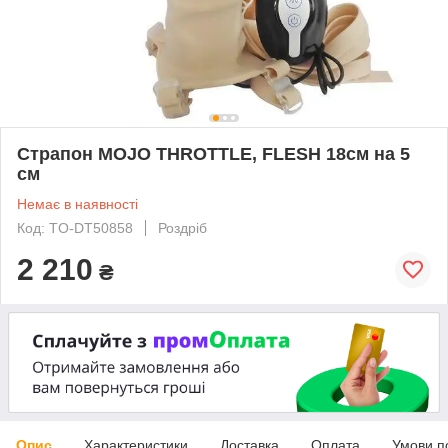
Страпон MOJO THROTTLE, FLESH 18см на 5
см
Немає в наявності
Код: TO-DT50858
Роздріб
2 210
₴
Опис
Характеристики
Доставка
Оплата
Умови п