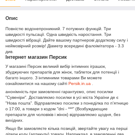
Опис
Повністю водонепроникний. 7 потужних функцій. Три
швидкості пульсації. Одна швидкість наростання. Три
швидкості вібрації. Дайте вашому партнерові додаткову силу і
неймовірний розмір! Діаметр всередині фалоімітатора - 3.3
див.
Інтернет магазин Персик
У магазині Персик великий вибір інтимних іграшок,
збуджуючих препаратів для жінок, таблеток для потенції і
багато іншого. З інтимними товарами Ви можете
ознайомитися на нашому сайті
Persik.in.ua
.
анонімність при замовленні гарантуємо, опис посилки
"Сувеніри". Доставляємо посилки в усі міста України де є
"Нова пошта". Відправляємо посилки з понеділка по п'ятницю
о 17:00, а товари з кодом "dni - ***" (Возбуждающие
препарати для чоловіків і жінок) відправляємо щодня, без
вихідних.
Якщо Ви замовляєте кілька позицій, звертайте увагу на перші
літери коду (артикулу) товару. Наприклад, в замовленні два