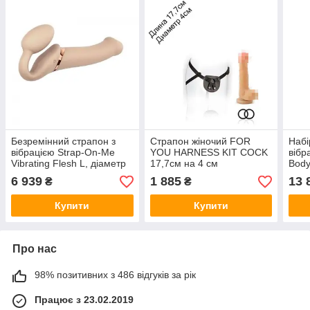
Безремінний страпон з
Страпон жіночий FOR
Набі
вібрацією Strap-On-Me
YOU HARNESS KIT COCK
вібр
Vibrating Flesh L, діаметр
17,7см на 4 см
Body
3,7 см, пульт ДК,
Naug
6 939
1 885
13 
₴
₴
регульовани
Купити
Купити
Про нас
98% позитивних з 486 відгуків за рік
Працює з 23.02.2019