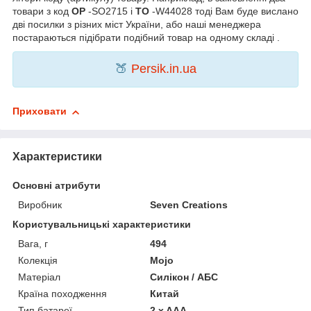
товари з код
OP
-SO2715 і
TO
-W44028 тоді Вам буде вислано
дві посилки з різних міст України, або наші менеджера
постараються підібрати подібний товар на одному складі .
🍑
Persik.in.ua
Приховати
Характеристики
Основні атрибути
Виробник
Seven Creations
Користувальницькі характеристики
Вага, г
494
Колекція
Mojo
Матеріал
Силікон / АБС
Країна походження
Китай
Тип батареї
2 x AAA