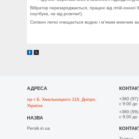
Вібратор перезаряджається, працює від літій-іонної 
ноутбука, не від розетки!).
Силікон легко очищається водою і м'яким миючим за
+380 (97)
пр-т Б. Хмельницкого 118, Дніпро,
с 9:00 до
Україна
+380 (99)
с 9:00 до
Persik.in.ua
Тетяна