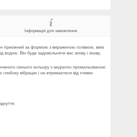
Інформація для замовлення
е він приємний за формою з вираженою голівкою, вміє
ід водою. Він буде задовольняти вас знову і знову,
асиченого синього кольору з акуратно промальованою
го глибоку вібрацію і не втримаєтеся від хтивих
ідчуття;