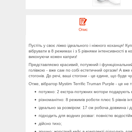
Опис
Пустіть у своє ліжко ідеального і ніжного коханця! К
вібрувати в 8 режимах і з 5 рівнями інтенсивності в 
виконуючи кожен каприз!
Представляємо красивий, потужний і функціональний 
голівкою - вже сам по собі естетичний оргазм! А вже к
стогонів. До речі, ваші стогони - це єдине, що буде 
Отже, вібратор Mystim Terrific Truman Purple - це не 
потужно: 2 екстра-потужних мотори подарують в
різноманітно: 8 режимів роботи плюс 5 рівнів ін
ідеально за розміром: 17 см робоча довжина і ді
підходить для водних розваг: повністю водостій
дійсно тихо;
зручно: жорсткий кейс в комплекті підходить для