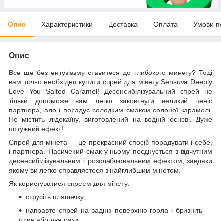
Опис
Характеристики
Доставка
Оплата
Умови п
Опис
Все ще без ентузіазму ставитеся до глибокого минету? Тоді
вам точно необхідно купити спрей для мінету Sensuva Deeply
Love You Salted Caramel! Десенсибілізувальний спрей не
тільки допоможе вам легко заковтнути великий пеніс
партнера, але і порадує солодким смаком солоної карамелі.
Не містить лідокаїну, виготовлений на водній основі. Дуже
потужний ефект!
Спрей для мінета — це прекрасний спосіб порадувати і себе,
і партнера. Насичений смак у ньому поєднується з відчутним
десенсибілізувальним і розслаблювальним ефектом, завдяки
якому ви легко справляєтеся з найглибшим мінетом.
Як користуватися спреем для мінету:
струсіть пляшечку;
направте спрей на задню поверхню горла і бризніть
один або два рази;