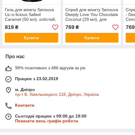
Гель для мінету Sensuva
Спрей для мінету Sensuva
Спре
Lic-o-licious Salted
Deeply Love You Chocolate
- De
Caramel (50 мл), оліїстий,
Coconut (29 мл), для
Cinn
без цукру
глубокого мінету
глиб
819
769
769
₴
₴
Купити
Купити
Про нас
98% позитивних з 486 відгуків за рік
Працює з 23.02.2019
м. Дніпро
пр-т Б. Хмельницкого 118, Дніпро, Україна
Контакти
Сьогодні працює з 09:00 до 19:00
Показати весь графік роботи