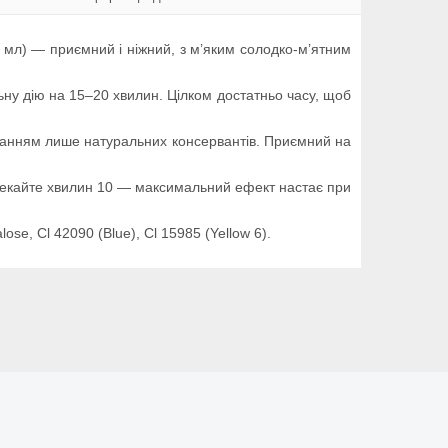
мл) — приємний і ніжний, з м’яким солодко-м’ятним
ьну дію на 15–20 хвилин. Цілком достатньо часу, щоб
истанням лише натуральних консервантів. Приємний на
почекайте хвилин 10 — максимальний ефект настає при
ose, Cl 42090 (Blue), Cl 15985 (Yellow 6).