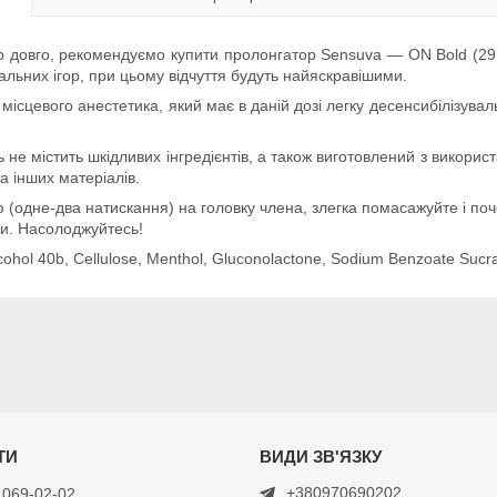
 довго, рекомендуємо купити пролонгатор Sensuva — ON Bold (29 
ральних ігор, при цьому відчуття будуть найяскравішими.
місцевого анестетика, який має в даній дозі легку десенсибілізувал
ль не містить шкідливих інгредієнтів, а також виготовлений з викор
а інших матеріалів.
лю (одне-два натискання) на головку члена, злегка помасажуйте і 
ки. Насолоджуйтесь!
cohol 40b, Cellulose, Menthol, Gluconolactone, Sodium Benzoate Sucral
+380970690202
 069-02-02