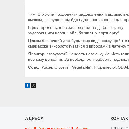
Тим, хто хоче продовжити задоволення максимально
смаком, він чудово підійде і для проникнень, і для о
Ефект пролонгатора заснований на дії бензокаїну — 
задовольнити навіть найвибагливішу партнерку!
Цілком безпечний для будь-яких видів сексу, цей ге
смак може використовуватися з виробами з латексу т
Як використовувати? Нанесіть невелику кількість ге
повному вбиранні. За необхідності, заберіть надлиш
Склад: Water, Glycerin (Vegetable), Propanediol, SD Al
+380 (97)
пр-т Б. Хмельницкого 118, Дніпро,